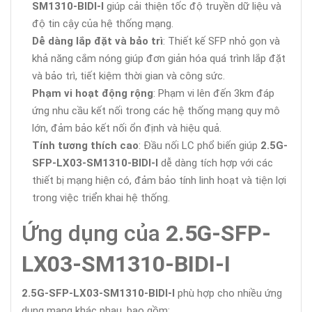
SM1310-BIDI-I
giúp cải thiện tốc độ truyền dữ liệu và
độ tin cậy của hệ thống mạng.
Dễ dàng lắp đặt và bảo trì
: Thiết kế SFP nhỏ gọn và
khả năng cắm nóng giúp đơn giản hóa quá trình lắp đặt
và bảo trì, tiết kiệm thời gian và công sức.
Phạm vi hoạt động rộng
: Phạm vi lên đến 3km đáp
ứng nhu cầu kết nối trong các hệ thống mạng quy mô
lớn, đảm bảo kết nối ổn định và hiệu quả.
Tính tương thích cao
: Đầu nối LC phổ biến giúp
2.5G-
SFP-LX03-SM1310-BIDI-I
dễ dàng tích hợp với các
thiết bị mạng hiện có, đảm bảo tính linh hoạt và tiện lợi
trong việc triển khai hệ thống.
Ứng dụng của
2.5G-SFP-
LX03-SM1310-BIDI-I
2.5G-SFP-LX03-SM1310-BIDI-I
phù hợp cho nhiều ứng
dụng mạng khác nhau, bao gồm: