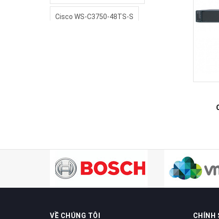
Cisco WS-C3750-48TS-S
Cisco WS-C3750G-24T-S24
sendo
Switch cisco
Switch cisco 2960
VỀ CHÚNG TÔI
CHÍNH