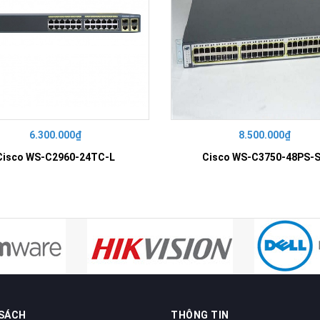
6.300.000₫
8.500.000₫
Cisco WS-C2960-24TC-L
Cisco WS-C3750-48PS-
 SÁCH
THÔNG TIN