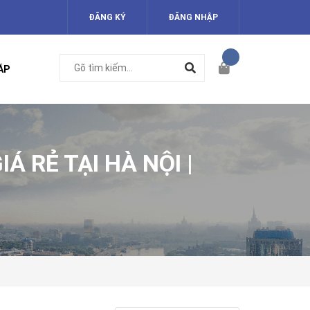
ĐĂNG KÝ
ĐĂNG NHẬP
ÁP
Á RẺ TẠI HÀ NỘI |