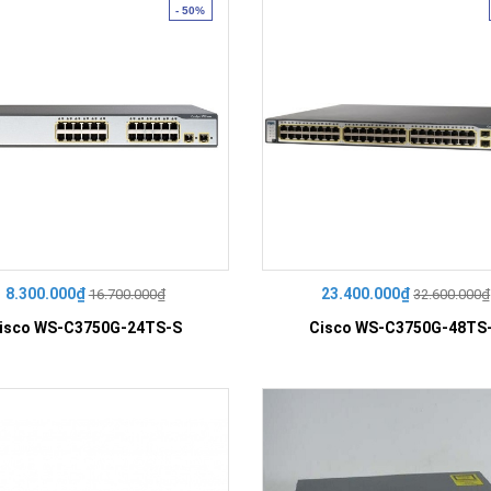
Khóa
- 50%
Faster
THIẾT
BỊ
BÁO
CHÁY
KHÓA
THÔNG
MINH
Faster
Lock
FASTER
8.300.000₫
23.400.000₫
16.700.000₫
32.600.000₫
isco WS-C3750G-24TS-S
Cisco WS-C3750G-48TS
HUAWEI