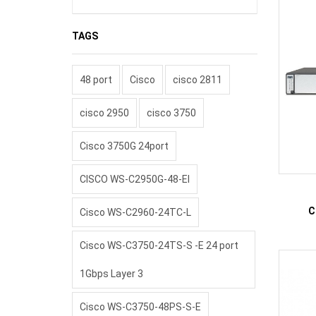
TAGS
48 port
Cisco
cisco 2811
cisco 2950
cisco 3750
Cisco 3750G 24port
CISCO WS-C2950G-48-EI
C
Cisco WS-C2960-24TC-L
Cisco WS-C3750-24TS-S -E 24 port
1Gbps Layer 3
Cisco WS-C3750-48PS-S-E