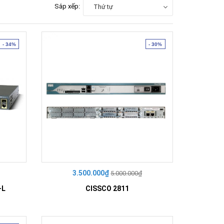
Sắp xếp:
Thứ tự
- 34%
- 30%
3.500.000₫
5.000.000₫
-L
CISSCO 2811