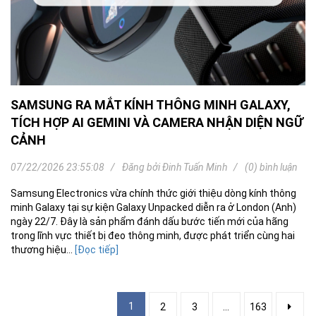
SAMSUNG RA MẮT KÍNH THÔNG MINH GALAXY,
TÍCH HỢP AI GEMINI VÀ CAMERA NHẬN DIỆN NGỮ
CẢNH
07/22/2026 23:55:08
Đăng bởi
Đinh Tuấn Minh
(0) bình luận
Samsung Electronics vừa chính thức giới thiệu dòng kính thông
minh Galaxy tại sự kiện Galaxy Unpacked diễn ra ở London (Anh)
ngày 22/7. Đây là sản phẩm đánh dấu bước tiến mới của hãng
trong lĩnh vực thiết bị đeo thông minh, được phát triển cùng hai
thương hiệu...
[Đọc tiếp]
1
2
3
...
163