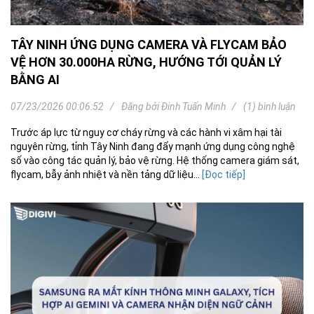
TÂY NINH ỨNG DỤNG CAMERA VÀ FLYCAM BẢO
VỆ HƠN 30.000HA RỪNG, HƯỚNG TỚI QUẢN LÝ
BẰNG AI
07/23/2026 00:06:52
Đăng bởi
Đinh Tuấn Minh
(1) bình luận
Trước áp lực từ nguy cơ cháy rừng và các hành vi xâm hại tài
nguyên rừng, tỉnh Tây Ninh đang đẩy mạnh ứng dụng công nghệ
số vào công tác quản lý, bảo vệ rừng. Hệ thống camera giám sát,
flycam, bẫy ảnh nhiệt và nền tảng dữ liệu...
[Đọc tiếp]