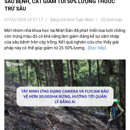
SÂU BỆNH, CẮT GIẢM TỚI 50% LƯỢNG THUỐC
TRỪ SÂU
07/23/2026 23:51:17
Đăng bởi
Đinh Tuấn Minh
(0) bình luận
Một nhóm nhà khoa học tại Nhật Bản đã phát triển loại lưới chống
côn trùng màu đỏ có khả năng làm giảm đáng kể sự xâm nhập
của sâu bệnh trên cây trồng. Kết quả nghiên cứu cho thấy giải
pháp này có thể giúp giảm từ 25-50% lượng...
[Đọc tiếp]