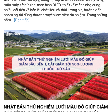
ASUS tiếp tục mở rộng dòng laptop AI với Zenbook DUO (2026),
mẫu máy sở hữu hai màn hình OLED, thiết kế mỏng nhẹ cùng
nhiều cải tiến về bản lề, chất liệu và thời lượng pin, hướng đến
nhóm người dùng thường xuyên làm việc đa nhiệm. Trong những
năm...
[Đọc tiếp]
NHẬT BẢN THỬ NGHIỆM LƯỚI MÀU ĐỎ GIÚP GIẢM