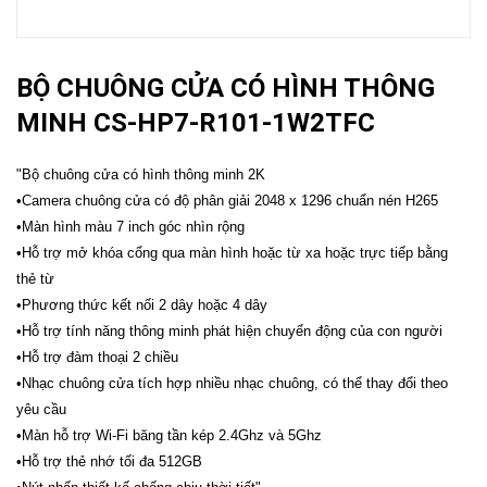
BỘ CHUÔNG CỬA CÓ HÌNH THÔNG
MINH CS-HP7-R101-1W2TFC
"Bộ chuông cửa có hình thông minh 2K
•Camera chuông cửa có độ phân giải 2048 x 1296 chuẩn nén H265
•Màn hình màu 7 inch góc nhìn rộng
•Hỗ trợ mở khóa cổng qua màn hình hoặc từ xa hoặc trực tiếp bằng
thẻ từ
•Phương thức kết nối 2 dây hoặc 4 dây
•Hỗ trợ tính năng thông minh phát hiện chuyển động của con người
•Hỗ trợ đàm thoại 2 chiều
•Nhạc chuông cửa tích hợp nhiều nhạc chuông, có thể thay đổi theo
yêu cầu
•Màn hỗ trợ Wi-Fi băng tần kép 2.4Ghz và 5Ghz
•Hỗ trợ thẻ nhớ tối đa 512GB