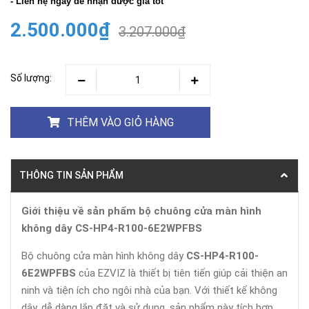
- Liên hệ ngay để nhận được giá tốt
2.500.000₫
3.207.000₫
Số lượng:
THÊM VÀO GIỎ HÀNG
THÔNG TIN SẢN PHẨM
Giới thiệu về sản phẩm bộ chuông cửa màn hình
không dây CS-HP4-R100-6E2WPFBS
Bộ chuông cửa màn hình không dây
CS-HP4-R100-
6E2WPFBS
của EZVIZ là thiết bị tiên tiến giúp cải thiện an
ninh và tiện ích cho ngôi nhà của bạn. Với thiết kế không
dây, dễ dàng lắp đặt và sử dụng, sản phẩm này tích hợp