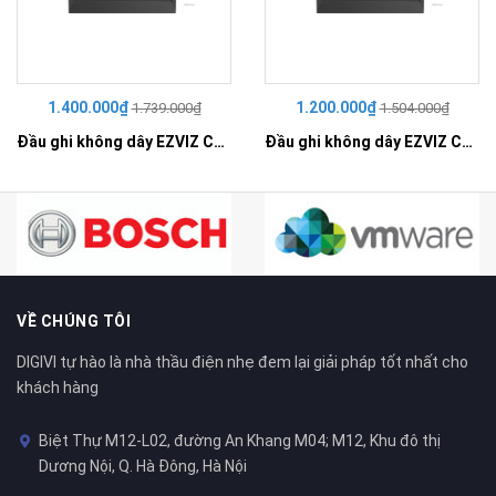
1.400.000₫
1.200.000₫
1.739.000₫
1.504.000₫
Đầu ghi không dây EZVIZ CS-X5S-R100-8W
Đầu ghi không dây EZVIZ CS-X5S-R100-4W
VỀ CHÚNG TÔI
DIGIVI tự hào là nhà thầu điện nhẹ đem lại giải pháp tốt nhất cho
khách hàng
Biệt Thự M12-L02, đường An Khang M04; M12, Khu đô thị
Dương Nội, Q. Hà Đông, Hà Nội