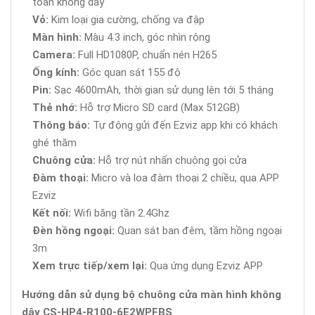
toàn không dây
Vỏ:
Kim loại gia cường, chống va đập
Màn hình:
Màu 4.3 inch, góc nhìn rộng
Camera:
Full HD1080P, chuẩn nén H265
Ống kính:
Góc quan sát 155 độ
Pin:
Sạc 4600mAh, thời gian sử dụng lên tới 5 tháng
Thẻ nhớ:
Hỗ trợ Micro SD card (Max 512GB)
Thông báo:
Tự động gửi đến Ezviz app khi có khách
ghé thăm
Chuông cửa:
Hỗ trợ nút nhấn chuông gọi cửa
Đàm thoại:
Micro và loa đàm thoại 2 chiều, qua APP
Ezviz
Kết nối:
Wifi băng tần 2.4Ghz
Đèn hồng ngoại:
Quan sát ban đêm, tầm hồng ngoại
3m
Xem trực tiếp/xem lại:
Qua ứng dụng Ezviz APP
Hướng dẫn sử dụng bộ chuông cửa màn hình không
dây CS-HP4-R100-6E2WPFBS