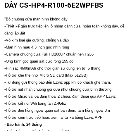
DÂY CS-HP4-R100-6E2WPFBS
"Bộ chuông cửa màn hình không dây
•Thiết kế gắn trực tiếp lên lỗ nhòm cánh cửa, hoàn toàn không dây, dễ
dàng lắp đặt
•Vỏ kim loại gia cường, chống va đập
•Màn hình màu 4.3 inch góc nhìn rộng
•Camera chuông cửa Full HD1080P chuẩn nén H265
•Ống kính góc quan sát cực rộng 155 độ
•Pin sạc 4600mAh cho thời gian sử dụng lên tới 5 tháng
•Hỗ trợ khe thẻ nhớ Micro SD card (Max 512GB)
•Tự động gửi thông báo đến Ezviz app khi có khách ghé thăm.
•Hỗ trợ nút nhấn chuông gọi cửa như chuông cửa bình thường
•Hỗ trợ Micro và loa đàm thoại 2 chiều, đàm thoại qua APP Ezviz
•Hỗ trợ kết nối Wifi băng tần 2.4Ghz
•Hỗ trợ đèn hồng ngoại quan sát ban đêm, tầm hồng ngoại 3m
•Hỗ trợ xem trực tiếp hoặc xem lại từ xa bằng Ezviz APP
- Bảo hành: 24 tháng