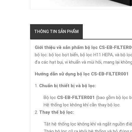
THÔNG TIN SẢN PHẨM
Giới thiệu về sản phẩm bộ lọc CS-EB-FILTER
bộ lọc: bộ lọc bọt biển, bộ lọc H11 HEPA, và bộ lọ
đa các hạt bụi, vi khuẩn và mùi hôi, mang lại khôn
Hướng dẫn sử dụng bộ lọc CS-EB-FILTER001
Chuẩn bị thiết bị và bộ lọc:
Bộ lọc
CS-EB-FILTER001
(bao gồm bộ lọc bọ
Hệ thống lọc không khí cần thay bộ lọc.
Thay thế bộ lọc:
Tắt hệ thống lọc không khí và ngắt nguồn điện
Tháo bộ lọc cũ ra khỏi hệ thống và bỏ đúng n