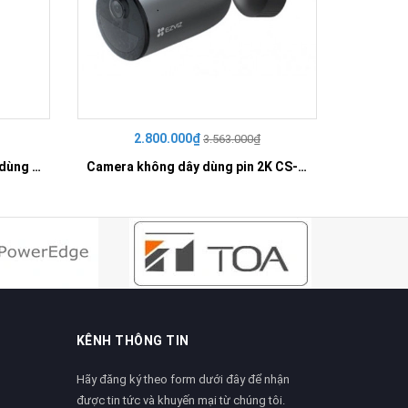
2.800.000₫
3
3.563.000₫
Camera không dây quay quét dùng pin 4G 2K CS-EB8-R100-1K3FL4GA
Camera không dây dùng pin 2K CS-EB3-R100-2C3WFL
KÊNH THÔNG TIN
Hãy đăng ký theo form dưới đây để nhận
được tin tức và khuyến mại từ chúng tôi.