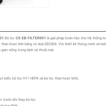
Khóa
Faster
THIẾT
BỊ
BÁO
CHÁY
KHÓA
THÔNG
001
Bộ lọc
CS-EB-FILTER001
là giải pháp hoàn hảo cho hệ thống l
MINH
c than hoạt tính bằng vỏ dừa EB350A. Với thiết kế thông minh và hiệ
Faster
g gian sống trong lành và thoải mái.
Lock
FASTER
HUAWEI
t biển, bộ lọc H11 HEPA và bộ lọc than hoạt tính).
 trước khi thay bộ lọc.
ơi quy định.