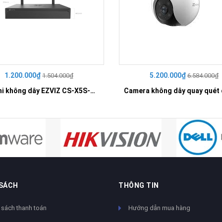
1.200.000₫
5.200.000₫
1.504.000₫
6.584.000₫
Đầu ghi không dây EZVIZ CS-X5S-R100-4W
 SÁCH
THÔNG TIN
 sách thanh toán
Hướng dẫn mua hàng