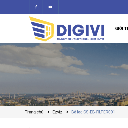
GIỚI T
Trang chủ
Ezviz
Bộ lọc CS-EB-FILTER001