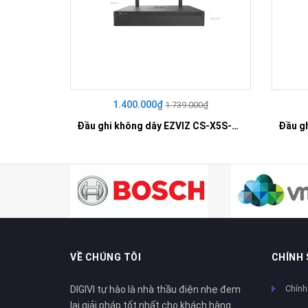
1.400.000₫
1.739.000₫
Đầu ghi không dây EZVIZ CS-X5S-R100-8W
VỀ CHÚNG TÔI
CHÍNH
Chính
DIGIVI tự hào là nhà thầu điện nhẹ đem
lại giải pháp tốt nhất cho khách hàng