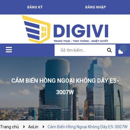
ĐĂNG KÝ
ĐĂNG NHẬP
CẢM BIẾN HỒNG NGOẠI KHÔNG DÂY ES-
3007W
Trang chủ
AoLin
Cảm Biến Hồng Ngoại Không Dây ES-3007W