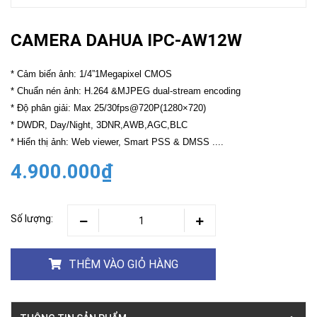
CAMERA DAHUA IPC-AW12W
* Cảm biến ảnh: 1/4”1Megapixel CMOS
* Chuẩn nén ảnh: H.264 &MJPEG dual-stream encoding
* Độ phân giải: Max 25/30fps@720P(1280×720)
* DWDR, Day/Night, 3DNR,AWB,AGC,BLC
* Hiển thị ảnh: Web viewer, Smart PSS & DMSS ....
4.900.000₫
Số lượng:
THÊM VÀO GIỎ HÀNG