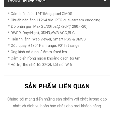
THÔNG TIN SẢN PHẨM
* Cảm biến ảnh: 1/4”1Megapixel CMOS
* Chuẩn nén ảnh: H.264 &MJPEG dual-stream encoding
* Độ phân giải: Max 25/30fps@720P(1280×720)
* DWDR, Day/Night, 3DNR,AWB,AGC,BLC
* Hiển thị ảnh: Web viewer, Smart PSS & DMSS
* Góc quay: ±180° Pan range, 90°Tilt range
* Ống kính cố định: 3.6mm fixed len
* Cảm biến hồng ngoại khoảng cách tới 6m
* Hỗ trợ thẻ nhớ tới 32GB, kết nối Wifi
SẢN PHẨM LIÊN QUAN
Chúng tôi mang đến những sản phẩm với chất lượng cao
nhất và dịch vụ hoàn hảo nhất cho mọi khách hàng