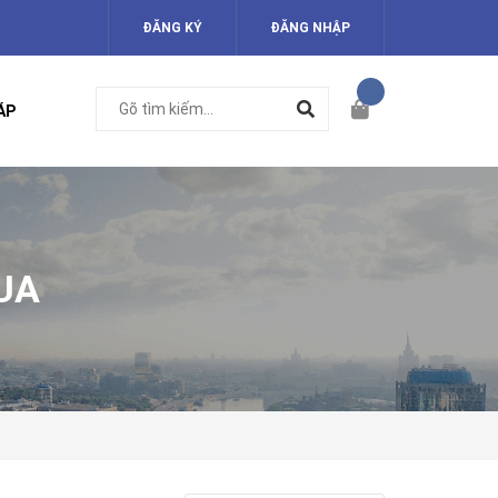
ĐĂNG KÝ
ĐĂNG NHẬP
ÁP
UA