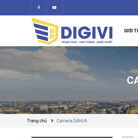
GIỚI T
C
Trang chủ
Camera DAHUA