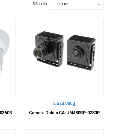
Sắp xếp:
Thứ tự
2.520.000₫
0360B
Camera Dahua CA-UM480BP-0280P