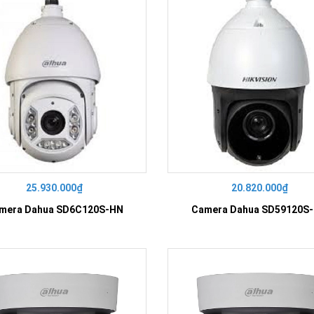
Khóa
Faster
THIẾT
BỊ
BÁO
CHÁY
KHÓA
THÔNG
MINH
Faster
Lock
FASTER
25.930.000₫
20.820.000₫
mera Dahua SD6C120S-HN
Camera Dahua SD59120S
HUAWEI