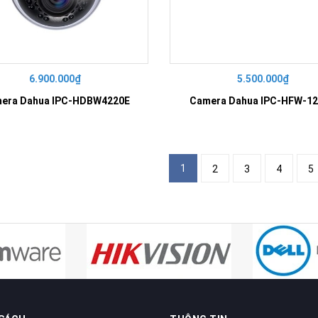
6.900.000₫
5.500.000₫
era Dahua IPC-HDBW4220E
Camera Dahua IPC-HFW-1
1
2
3
4
5