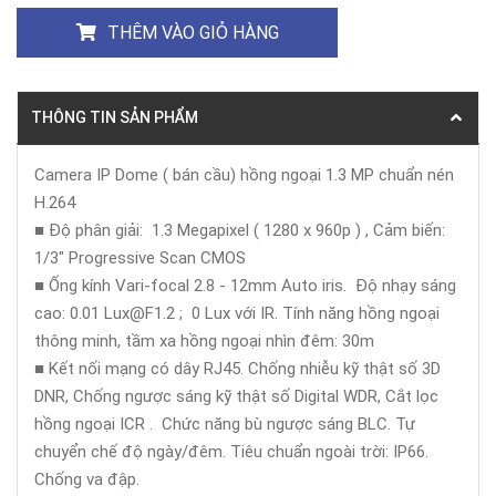
THÊM VÀO GIỎ HÀNG
THÔNG TIN SẢN PHẨM
Camera IP Dome ( bán cầu) hồng ngoại 1.3 MP chuẩn nén
H.264
■ Độ phân giải: 1.3 Megapixel ( 1280 x 960p ) , Cảm biến:
1/3" Progressive Scan CMOS
■ Ống kính Vari-focal 2.8 - 12mm Auto iris. Độ nhạy sáng
cao: 0.01 Lux@F1.2 ; 0 Lux với IR. Tính năng hồng ngoại
thông minh, tầm xa hồng ngoại nhìn đêm: 30m
■ Kết nối mạng có dây RJ45. Chống nhiễu kỹ thật số 3D
DNR, Chống ngược sáng kỹ thật số Digital WDR, Cắt lọc
hồng ngoại ICR . Chức năng bù ngược sáng BLC. Tự
chuyển chế độ ngày/đêm. Tiêu chuẩn ngoài trời: IP66.
Chống va đập.