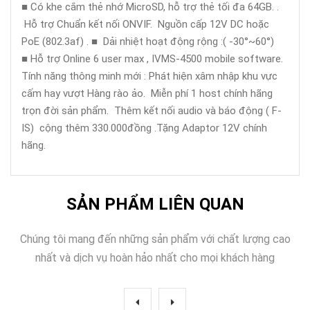
■ Có khe cắm thẻ nhớ MicroSD, hỗ trợ thẻ tối đa 64GB. .
Hỗ trợ Chuẩn kết nối ONVIF. Nguồn cấp 12V DC hoặc
PoE (802.3af) . ■ Dải nhiệt hoạt động rộng :( -30°~60°)
■ Hỗ trợ Online 6 user max , IVMS-4500 mobile software.
Tính năng thông minh mới : Phát hiện xâm nhập khu vực
cấm hay vượt Hàng rào ảo. Miễn phí 1 host chính hãng
trọn đời sản phẩm. Thêm kết nối audio và báo động ( F-
IS) cộng thêm 330.000đồng .Tặng Adaptor 12V chính
hãng.
SẢN PHẨM LIÊN QUAN
Chúng tôi mang đến những sản phẩm với chất lượng cao
nhất và dịch vụ hoàn hảo nhất cho mọi khách hàng