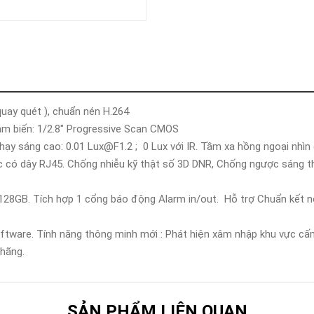
Khóa
Faster
THIẾT
BỊ
BÁO
CHÁY
KHÓA
THÔNG
quay quét ), chuẩn nén H.264
MINH
ảm biến: 1/2.8" Progressive Scan CMOS
Faster
 nhạy sáng cao: 0.01 Lux@F1.2 ; 0 Lux với IR. Tầm xa hồng ngoại nhì
Lock
c có dây RJ45. Chống nhiễu kỹ thật số 3D DNR, Chống ngược sáng t
FASTER
 128GB. Tích hợp 1 cổng báo động Alarm in/out. Hỗ trợ Chuẩn kết 
HUAWEI
are. Tính năng thông minh mới : Phát hiện xâm nhập khu vực cấm h
h hãng.
SẢN PHẨM LIÊN QUAN