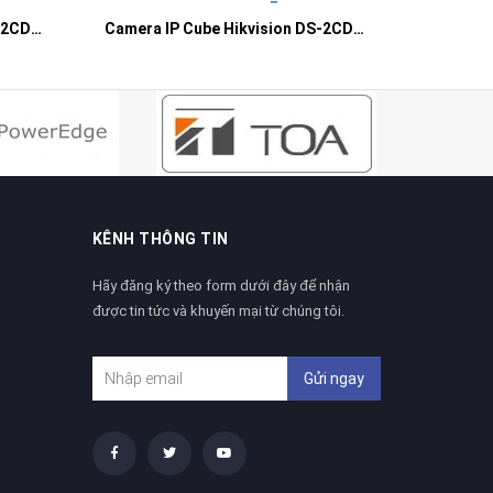
Camera IP Cube Hikvision DS-2CD2410F-IW
Camera IP Cube Hikvision DS-2CD2420F-IW
Camera I
KÊNH THÔNG TIN
Hãy đăng ký theo form dưới đây để nhận
được tin tức và khuyến mại từ chúng tôi.
Gửi ngay