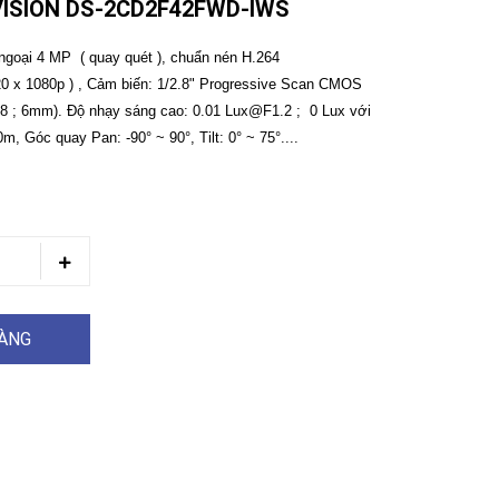
VISION DS-2CD2F42FWD-IWS
 ngoại 4 MP ( quay quét ), chuẩn nén H.264
20 x 1080p ) , Cảm biến: 1/2.8" Progressive Scan CMOS
2,8 ; 6mm). Độ nhạy sáng cao: 0.01 Lux@F1.2 ; 0 Lux với
, Góc quay Pan: -90° ~ 90°, Tilt: 0° ~ 75°....
HÀNG