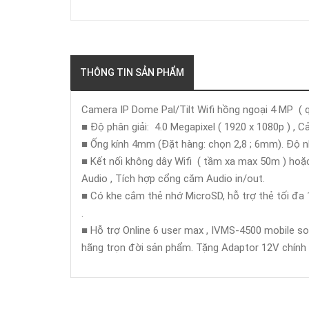
THÔNG TIN SẢN PHẨM
Camera IP Dome Pal/Tilt Wifi hồng ngoại 4 MP ( 
■ Độ phân giải: 4.0 Megapixel ( 1920 x 1080p ) , C
■ Ống kính 4mm (Đặt hàng: chọn 2,8 ; 6mm). Độ
■ Kết nối không dây Wifi ( tầm xa max 50m ) hoặ
Audio , Tích hợp cổng cắm Audio in/out.
■ Có khe cắm thẻ nhớ MicroSD, hỗ trợ thẻ tối đa
.
■ Hỗ trợ Online 6 user max , IVMS-4500 mobile softw
hãng trọn đời sản phẩm. Tặng Adaptor 12V chín