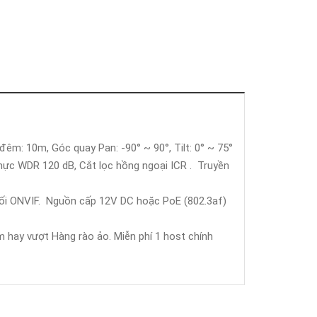
n đêm: 10m, Góc quay Pan: -90° ~ 90°, Tilt: 0° ~ 75°
hực WDR 120 dB, Cắt lọc hồng ngoại ICR . Truyền
nối ONVIF. Nguồn cấp 12V DC hoặc PoE (802.3af)
ay vượt Hàng rào ảo. Miễn phí 1 host chính