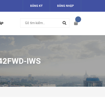
ĐĂNG KÝ
ĐĂNG NHẬP
ÁP
F42FWD-IWS