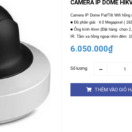
CAMERA IP DOME HIK
CAMERA
-
Camera IP Dome Pal/Tilt Wifi hồng
BÁO
■ Độ phân giải: 4.0 Megapixel ( 19
ĐỘNG
■ Ống kính 4mm (Đặt hàng: chọn 
Camera
Camera
IR. Tầm xa hồng ngoại nhìn đêm: 10m
Hikvision
Tiandy
6.050.000₫
THIẾT
BỊ
HỌP
TRỰC
Số lượng:
TUYẾN
Maxhub
Màn
hình
THÊM VÀO GIỎ 
MAXHUB
M27
THIẾT
BỊ
THÔNG
MINH
HOMEGY