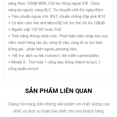
sáng thực 120dB WDR, Cắt lọc hồng ngoại ICR . Chức
năng bù ngược sáng BLC. Tự chuyển chế độ ngày/đêm.
+ Tiêu chuẩn ngoài trời: IP67, chuẩn chống đập phá IK10.
+ Có khe cắm thẻ nhớ MicroSD, hỗ trợ thẻ tối đa 128GB.
+ Nguồn cấp 12V DC hoặc PoE
+ Tính năng thông minh mới : Phát hiện xâm nhập khu vực
cấm, vượt hàng rào ảo, vùng đi vào, vùng đi ra. lọc báo
động giả - phân biệt người, phương tiện,
+ Hỗ trợ dịch vụ hik-connect, tên miền cameraddns.
+ Model S: Tích hợp 1 cổng báo động Alarm in/out, 1
cổng audio in/out
SẢN PHẨM LIÊN QUAN
Chúng tôi mang đến những sản phẩm với chất lượng cao
nhất và dịch vụ hoàn hảo nhất cho mọi khách hàng