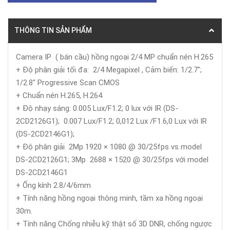
THÔNG TIN SẢN PHẨM
Camera IP ( bán cầu) hồng ngoại 2/4 MP chuẩn nén H.265
+ Độ phân giải tối đa: 2/4 Megapixel , Cảm biến: 1/2.7";
1/2.8" Progressive Scan CMOS
+ Chuẩn nén H.265, H.264
+ Độ nhạy sáng: 0.005 Lux/F1.2; 0 lux với IR (DS-
2CD2126G1); 0.007 Lux/F1.2; 0,012 Lux /F1.6,0 Lux với IR
(DS-2CD2146G1);
+ Độ phân giải 2Mp 1920 × 1080 @ 30/25fps vs model
DS-2CD2126G1; 3Mp 2688 × 1520 @ 30/25fps với model
DS-2CD2146G1
+ Ống kính 2.8/4/6mm
+ Tính năng hồng ngoại thông minh, tầm xa hồng ngoại
30m.
+ Tính năng Chống nhiễu kỹ thật số 3D DNR, chống ngược