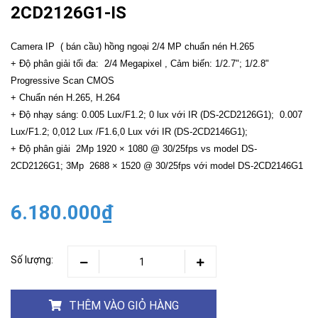
2CD2126G1-IS
Camera IP ( bán cầu) hồng ngoại 2/4 MP chuẩn nén H.265
+ Độ phân giải tối đa: 2/4 Megapixel , Cảm biến: 1/2.7"; 1/2.8"
Progressive Scan CMOS
+ Chuẩn nén H.265, H.264
+ Độ nhạy sáng: 0.005 Lux/F1.2; 0 lux với IR (DS-2CD2126G1); 0.007
Lux/F1.2; 0,012 Lux /F1.6,0 Lux với IR (DS-2CD2146G1);
+ Độ phân giải 2Mp 1920 × 1080 @ 30/25fps vs model DS-
2CD2126G1; 3Mp 2688 × 1520 @ 30/25fps với model DS-2CD2146G1
6.180.000₫
Số lượng:
THÊM VÀO GIỎ HÀNG