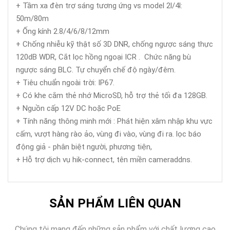
+ Tầm xa đèn trợ sáng tương ứng vs model 2l/4l:
50m/80m
+ Ống kính 2.8/4/6/8/12mm
+ Chống nhiễu kỹ thật số 3D DNR, chống ngược sáng thực
120dB WDR, Cắt lọc hồng ngoại ICR . Chức năng bù
ngược sáng BLC. Tự chuyển chế độ ngày/đêm.
+ Tiêu chuẩn ngoài trời: IP67.
+ Có khe cắm thẻ nhớ MicroSD, hỗ trợ thẻ tối đa 128GB.
+ Nguồn cấp 12V DC hoặc PoE
+ Tính năng thông minh mới : Phát hiện xâm nhập khu vực
cấm, vượt hàng rào ảo, vùng đi vào, vùng đi ra. lọc báo
động giả - phân biệt người, phương tiện,
+ Hỗ trợ dịch vụ hik-connect, tên miền cameraddns.
SẢN PHẨM LIÊN QUAN
Chúng tôi mang đến những sản phẩm với chất lượng cao