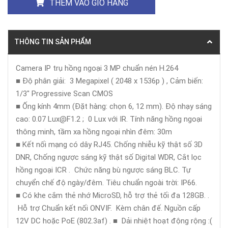
THÊM VÀO GIỎ HÀNG
THÔNG TIN SẢN PHẨM
Camera IP trụ hồng ngoại 3 MP chuẩn nén H.264
■ Độ phân giải: 3 Megapixel ( 2048 x 1536p ) , Cảm biến:
1/3" Progressive Scan CMOS
■ Ống kính 4mm (Đặt hàng: chọn 6, 12 mm). Độ nhạy sáng
cao: 0.07 Lux@F1.2 ; 0 Lux với IR. Tính năng hồng ngoại
thông minh, tầm xa hồng ngoại nhìn đêm: 30m
■ Kết nối mạng có dây RJ45. Chống nhiễu kỹ thật số 3D
DNR, Chống ngược sáng kỹ thật số Digital WDR, Cắt lọc
hồng ngoại ICR . Chức năng bù ngược sáng BLC. Tự
chuyển chế độ ngày/đêm. Tiêu chuẩn ngoài trời: IP66.
■ Có khe cắm thẻ nhớ MicroSD, hỗ trợ thẻ tối đa 128GB. .
Hỗ trợ Chuẩn kết nối ONVIF. Kèm chân đế. Nguồn cấp
12V DC hoặc PoE (802.3af) . ■ Dải nhiệt hoạt động rộng :(