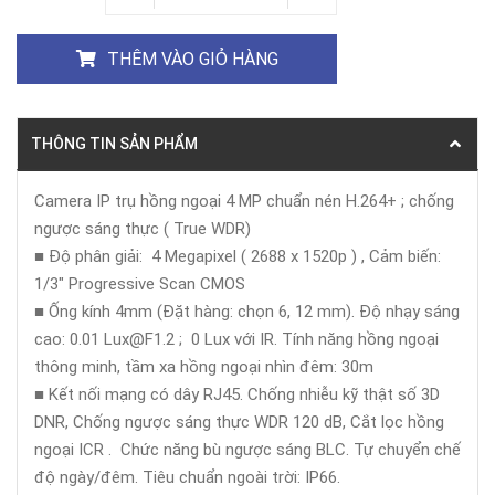
THÊM VÀO GIỎ HÀNG
THÔNG TIN SẢN PHẨM
Camera IP trụ hồng ngoại 4 MP chuẩn nén H.264+ ; chống
ngược sáng thực ( True WDR)
■ Độ phân giải: 4 Megapixel ( 2688 x 1520p ) , Cảm biến:
1/3" Progressive Scan CMOS
■ Ống kính 4mm (Đặt hàng: chọn 6, 12 mm). Độ nhạy sáng
cao: 0.01 Lux@F1.2 ; 0 Lux với IR. Tính năng hồng ngoại
thông minh, tầm xa hồng ngoại nhìn đêm: 30m
■ Kết nối mạng có dây RJ45. Chống nhiễu kỹ thật số 3D
DNR, Chống ngược sáng thực WDR 120 dB, Cắt lọc hồng
ngoại ICR . Chức năng bù ngược sáng BLC. Tự chuyển chế
độ ngày/đêm. Tiêu chuẩn ngoài trời: IP66.