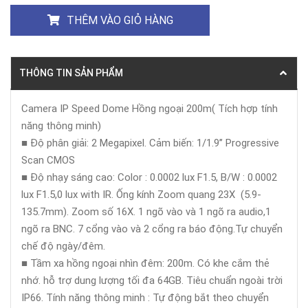
THÊM VÀO GIỎ HÀNG
THÔNG TIN SẢN PHẨM
Camera IP Speed Dome Hồng ngoại 200m( Tích hợp tính
năng thông minh)
■ Độ phân giải: 2 Megapixel. Cảm biến: 1/1.9’’ Progressive
Scan CMOS
■ Độ nhạy sáng cao: Color : 0.0002 lux F1.5, B/W : 0.0002
lux F1.5,0 lux with IR. Ống kính Zoom quang 23X (5.9-
135.7mm). Zoom số 16X. 1 ngõ vào và 1 ngõ ra audio,1
ngõ ra BNC. 7 cổng vào và 2 cổng ra báo động.Tự chuyển
chế độ ngày/đêm.
■ Tầm xa hồng ngoại nhìn đêm: 200m. Có khe cắm thẻ
nhớ. hỗ trợ dung lượng tối đa 64GB. Tiêu chuẩn ngoài trời
IP66. Tính năng thông minh : Tự động bắt theo chuyển