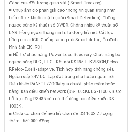
động của đối tượng quan sát ( Smart Tracking).
■ Chụp ảnh độ phân giải cao thông tin quan trọng như
biển số xe, khuôn mặt người (Smart Detection). Chống
ngược sáng kỹ thuật số DWDR. Chống nhiễu kỹ thuật số
DNR. Hồng ngoại thông minh, tự động lấy nét. Cắt lọc
hồng ngoại ICR, Chống sương mù Smart defog, Ổn định
hình ảnh EIS, ROI.
■ Hỗ trợ chức năng: Power Loss Recovery. Chức năng bù
ngược sáng BLC , HLC. Kết nối RS485: HIKVISION,Pelco-
P,Pelco-D,self-adaptive. Tích hợp tính năng chống sét.
Nguồn cấp 24V DC. Lắp đặt trong nhà hoặc ngoài trời.
Điều khiển PAN/TIL/ZOOM qua chuột, phần mềm hoặc
bằng bàn điều khiển network (DS-1005KI, DS-1100 KI). Có
hỗ trợ cổng RS485 nên có thể dùng bàn điều khiển DS-
1003KI.
■ Chưa có chân đế nếu lấy chân đế DS 1602 ZJ cộng
thêm: 550.000 đồng.