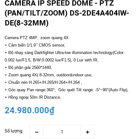
CAMERA IP SPEED DOME - PTZ
(PAN/TILT/ZOOM) DS-2DE4A404IW-
DE(8-32MM)
Camera PTZ 4MP, zoom quang 4X
+ Cảm biến 1/1.9’’ CMOS sensor,
+ Độ nhạy sáng Darkfighter Ultra-low illumination technology(Color:
0.002 lux/F1.5, B/W:0.0002 lux/F1.5), 0 Lux with IR,
+ Độ phân giải 2560*1440,
+ Zoom quang 4X( 8-32mm, outdoor&indoor use,
+ Chuẩn nén H.265+/H.265/H.264+/H.264 ,
+ Góc quay Pan range:360°; Góc quét Tilt range: -5°~90°(Auto Flip),
+ Hồng ngoại 50m IR Distance,
24.980.000₫
Số lượng: