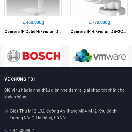
2.460.000₫
2.770.000₫
Camera IP Cube Hikvision DS-2CD2410F-I
Camera IP Hikvision DS-2CD2010F-I
VỀ CHÚNG TÔI
DIGIVI tự hào là nhà thầu điện nhẹ đem lại giải pháp tốt nhất cho
khách hàng
Biệt Thự M12-L02, đường An Khang M04; M12, Khu đô thị
Dương Nội, Q. Hà Đông, Hà Nội
0945029902