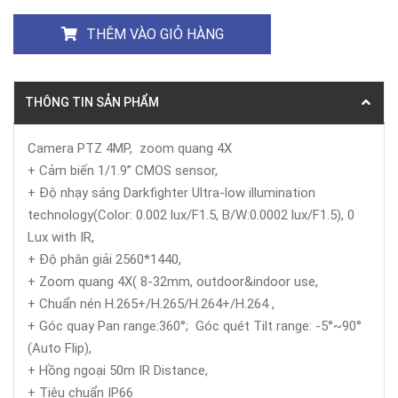
THÊM VÀO GIỎ HÀNG
THÔNG TIN SẢN PHẨM
Camera PTZ 4MP, zoom quang 4X
+ Cảm biến 1/1.9’’ CMOS sensor,
+ Độ nhạy sáng Darkfighter Ultra-low illumination
technology(Color: 0.002 lux/F1.5, B/W:0.0002 lux/F1.5), 0
Lux with IR,
+ Độ phân giải 2560*1440,
+ Zoom quang 4X( 8-32mm, outdoor&indoor use,
+ Chuẩn nén H.265+/H.265/H.264+/H.264 ,
+ Góc quay Pan range:360°; Góc quét Tilt range: -5°~90°
(Auto Flip),
+ Hồng ngoại 50m IR Distance,
+ Tiêu chuẩn IP66