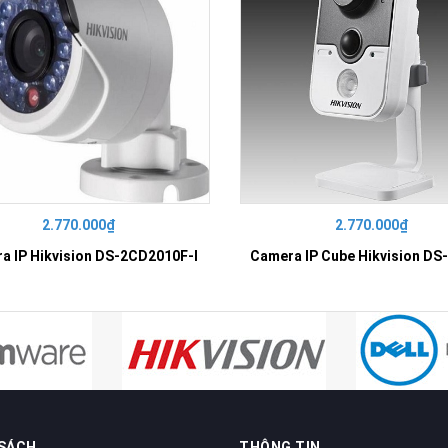
2.770.000₫
2.770.000₫
a IP Hikvision DS-2CD2010F-I
 SÁCH
THÔNG TIN