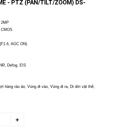
E - PTZ (PAN/TILT/ZOOM) DS-
i 2MP
an CMOS
@(F1.6, AGC ON)
NR, Defog, EIS
t hàng rào ảo, Vùng đi vào, Vùng đi ra, Di dời vật thể,