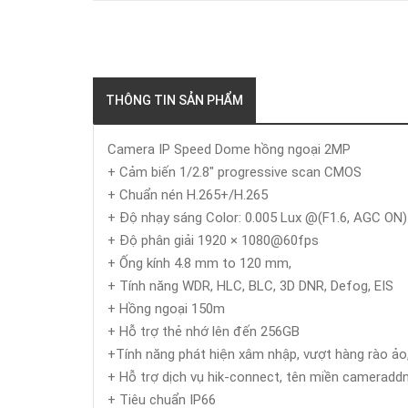
THÔNG TIN SẢN PHẨM
Camera IP Speed Dome hồng ngoại 2MP
+ Cảm biến 1/2.8" progressive scan CMOS
+ Chuẩn nén H.265+/H.265
+ Độ nhạy sáng Color: 0.005 Lux @(F1.6, AGC ON)
+ Độ phân giải 1920 × 1080@60fps
+ Ống kính 4.8 mm to 120 mm,
+ Tính năng WDR, HLC, BLC, 3D DNR, Defog, EIS
+ Hồng ngoại 150m
+ Hỗ trợ thẻ nhớ lên đến 256GB
+Tính năng phát hiện xâm nhập, vượt hàng rào ảo, 
+ Hỗ trợ dịch vụ hik-connect, tên miền cameraddn
+ Tiêu chuẩn IP66