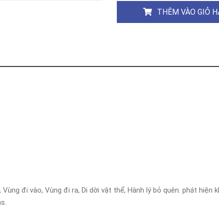
Khóa
THÊM VÀO GIỎ 
Faster
THIẾT
BỊ
BÁO
CHÁY
KHÓA
THÔNG
MINH
Faster
Lock
FASTER
HUAWEI
Vùng đi vào, Vùng đi ra, Di dời vật thể, Hành lý bỏ quên. phát hiện
s.