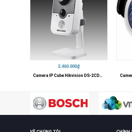
2.460.000₫
Camera IP Cube Hikvision DS-2CD2410F-I
Camer
VỀ CHÚNG TÔI
CHÍNH