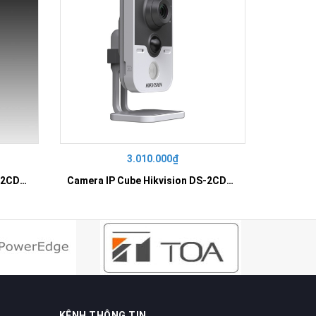
3.010.000₫
Camera IP Cube Hikvision DS-2CD2410F-IW
Camera IP Cube Hikvision DS-2CD2420F-IW
Camera I
KÊNH THÔNG TIN