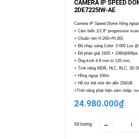
CAMERA IP SPEED DOM
2DE7225IW-AE
CAMERA
-
BÁO
Camera IP Speed Dome hồng ngoạ
ĐỘNG
+ Cảm biến 1/2.8" progressive sc
Camera
Camera
+ Chuẩn nén H.265+/H.265
Hikvision
Tiandy
+ Độ nhạy sáng Color: 0.005 Lux 
THIẾT
+ Độ phân giải 1920 × 1080@60fps
BỊ
+ Ống kính 4.8 mm to 120 mm,
HỌP
TRỰC
+ Tính năng WDR, HLC, BLC, 3D D
TUYẾN
+ Hồng ngoại 150m
Maxhub
+ Hỗ trợ thẻ nhớ lên đến 256GB
Màn
+Tính năng phát hiện xâm nhập, vượ
hình
MAXHUB
24.980.000₫
M27
THIẾT
BỊ
THÔNG
Số lượng:
MINH
HOMEGY