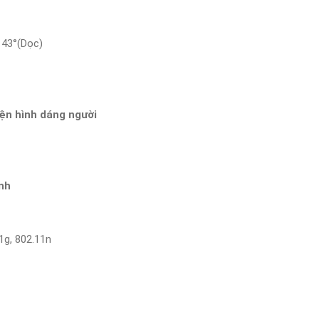
 43°(Dọc)
ện hình dáng người
nh
1g, 802.11n