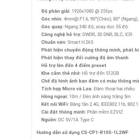
Độ phân giải:
1920x1080 @ 25fps
Góc nhìn:
4mm@ F1.6, 90°(Chéo), 80° (Ngang),
Góc quay:
Ngang 340 độ, xoay dọc 55 độ
Công nghệ hỗ trợ:
DWDR, 3D DNR, BLC, ICR
Chuẩn nén:
Smart H.265
Phát hiện chuyển động thông minh, phát hi
Phát hiện thay đổi cường độ âm thanh
Hỗ trợ lên đến 4 điểm preset
Khe cắm thẻ nhớ:
Hỗ trợ đến 512GB
Chế độ hình ảnh ban đêm có màu thông mi
Tích hợp Micro và Loa:
Đàm thoại hai chiều
Hồng ngoại:
10m / Đèn ánh sáng trắng 5m
Kết nối WiFi:
Băng tần 2.4G, IEEE802.11b, 802.1
Cài đặt thông minh:
Phần mềm EZVIZ
Nguồn:
DC 5V/1A Type C
Hướng dẫn sử dụng CS-CP1-R105-1L2WF