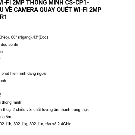
I-FI 2MP THÔNG MINH CS-CP1-
ỆU VỀ CAMERA QUAY QUÉT WI-FI 2MP
-R1
héo), 80° (Ngang),43°(Dọc)
 dọc 55 độ
nh
R
h, phát hiện hình dáng người
hanh
B
u thông minh
̀m thoại 2 chiều với chất lượng âm thanh trung thực
rắng 5m
802.11b, 802.11g, 802.11n, tần số 2.4GHz