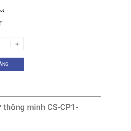
tốt
₫
HÀNG
P thông minh CS-CP1-