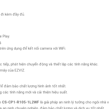
 đi kèm đầy đủ.
 Play.
g.
rên ứng dụng để kết nối camera với WiFi.
tiếp, phát hiện chuyển động và thiết lập các tính năng khác.
 mây của EZVIZ.
để đảm bảo chất lượng hình ảnh tốt nhất.
ác tính năng mới và cải thiện hiệu suất.
nh
CS-CP1-R105-1L2WF
là giải pháp an ninh lý tưởng cho ngôi nhà 
 an ninh chuyên nghiệp, đảm bảo chất lượng và dịch vụ tốt nhất.