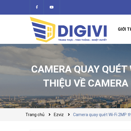
GIỚI T
CAMERA QUAY QUÉT W
THIỆU VỀ CAMERA 
Trang chủ
Ezviz
Camera quay quét Wi-Fi 2MP t