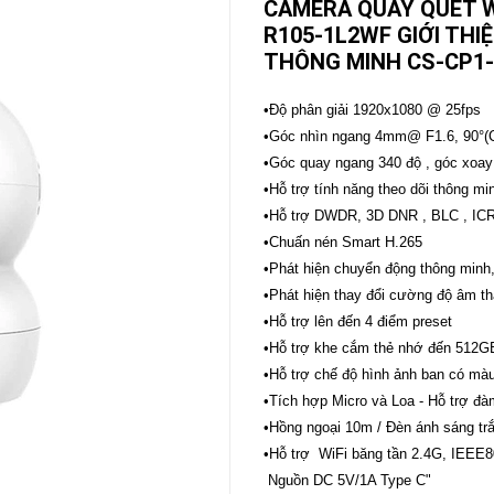
CAMERA QUAY QUÉT W
R105-1L2WF GIỚI THI
CAMERA
-
THÔNG MINH CS-CP1
BÁO
ĐỘNG
•Độ phân giải 1920x1080 @ 25fps
Camera
Camera
•Góc nhìn ngang 4mm@ F1.6, 90°(C
Hikvision
Tiandy
•Góc quay ngang 340 độ , góc xoay
THIẾT
•Hỗ trợ tính năng theo dõi thông mi
BỊ
•Hỗ trợ DWDR, 3D DNR , BLC , IC
HỌP
TRỰC
•Chuấn nén Smart H.265
TUYẾN
•Phát hiện chuyển động thông min
Maxhub
•Phát hiện thay đổi cường độ âm t
Màn
•Hỗ trợ lên đến 4 điểm preset
hình
MAXHUB
•Hỗ trợ khe cắm thẻ nhớ đến 512G
M27
•Hỗ trợ chế độ hình ảnh ban có mà
•Tích hợp Micro và Loa - Hỗ trợ đa
THIẾT
BỊ
•Hồng ngoại 10m / Đèn ánh sáng t
THÔNG
•Hỗ trợ WiFi băng tần 2.4G, IEEE
MINH
Nguồn DC 5V/1A Type C"
HOMEGY