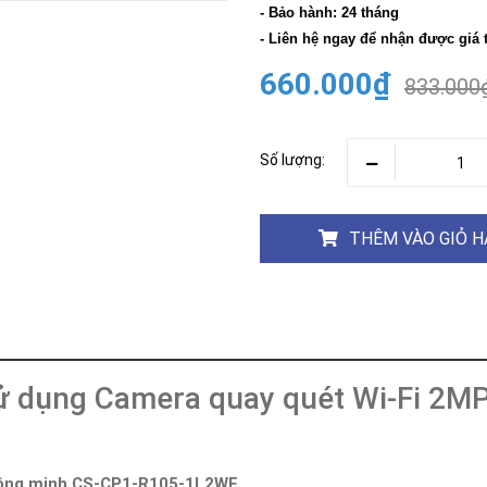
Khóa
- Bảo hành: 24 tháng
Faster
- Liên hệ ngay để nhận được giá 
THIẾT
660.000₫
BỊ
833.000
BÁO
CHÁY
KHÓA
Số lượng:
THÔNG
MINH
Faster
THÊM VÀO GIỎ 
Lock
FASTER
HUAWEI
sử dụng Camera quay quét Wi-Fi 2M
thông minh CS-CP1-R105-1L2WF