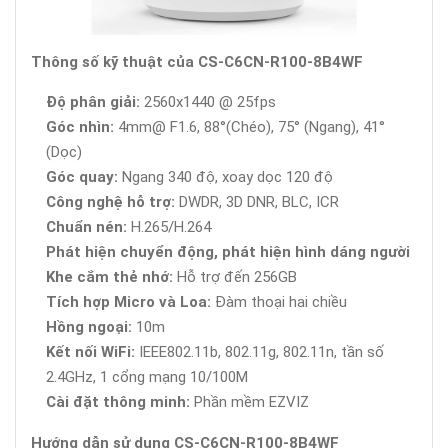
Thông số kỹ thuật của CS-C6CN-R100-8B4WF
Độ phân giải:
2560x1440 @ 25fps
Góc nhìn:
4mm@ F1.6, 88°(Chéo), 75° (Ngang), 41°
(Dọc)
Góc quay:
Ngang 340 độ, xoay dọc 120 độ
Công nghệ hỗ trợ:
DWDR, 3D DNR, BLC, ICR
Chuẩn nén:
H.265/H.264
Phát hiện chuyển động, phát hiện hình dáng người
Khe cắm thẻ nhớ:
Hỗ trợ đến 256GB
Tích hợp Micro và Loa:
Đàm thoại hai chiều
Hồng ngoại:
10m
Kết nối WiFi:
IEEE802.11b, 802.11g, 802.11n, tần số
2.4GHz, 1 cổng mạng 10/100M
Cài đặt thông minh:
Phần mềm EZVIZ
Hướng dẫn sử dụng CS-C6CN-R100-8B4WF