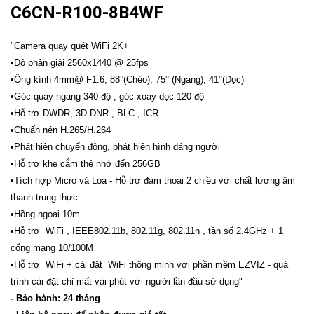
C6CN-R100-8B4WF
"Camera quay quét WiFi 2K+
•Độ phân giải 2560x1440 @ 25fps
•Ống kính 4mm@ F1.6, 88°(Chéo), 75° (Ngang), 41°(Dọc)
•Góc quay ngang 340 độ , góc xoay dọc 120 độ
•Hỗ trợ DWDR, 3D DNR , BLC , ICR
•Chuấn nén H.265/H.264
•Phát hiện chuyển động, phát hiện hình dáng người
•Hỗ trợ khe cắm thẻ nhớ đến 256GB
•Tích hợp Micro và Loa - Hỗ trợ đàm thoại 2 chiều với chất lượng âm
thanh trung thực
•Hồng ngoại 10m
•Hỗ trợ WiFi , IEEE802.11b, 802.11g, 802.11n , tần số 2.4GHz + 1
cổng mạng 10/100M
•Hỗ trợ WiFi + cài đặt WiFi thông minh với phần mềm EZVIZ - quá
trình cài đặt chỉ mất vài phút với người lần đầu sử dụng"
- Bảo hành: 24 tháng