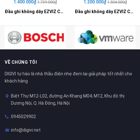
1.400.000₫
1.200.000₫
1.739.000₫
1.504.000₫
Đầu ghi không dây EZVIZ CS-X5S-R100-8W
Đầu ghi không dây EZVIZ CS-X5S-R100-4W
VỀ CHÚNG TÔI
DIGIVI tự hào là nhà thầu điện nhẹ đem lại giải pháp tốt nhất cho
khách hàng
Biệt Thự M12-L02, đường An Khang M04; M12, Khu đô thị
Dương Nội, Q. Hà Đông, Hà Nội
0945029902
info@digivi.net