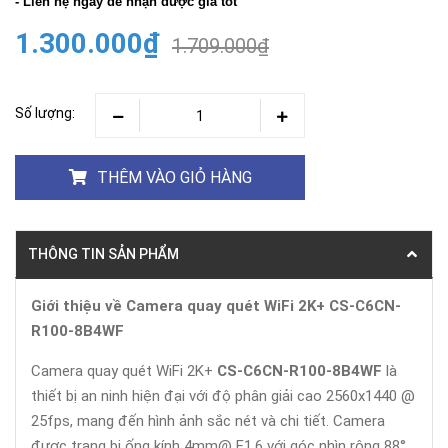
- Liên hệ ngay để nhận được giá tốt
1.300.000₫
1.709.000₫
Số lượng:
THÊM VÀO GIỎ HÀNG
THÔNG TIN SẢN PHẨM
Giới thiệu về Camera quay quét WiFi 2K+ CS-C6CN-
R100-8B4WF
Camera quay quét WiFi 2K+
CS-C6CN-R100-8B4WF
là
thiết bị an ninh hiện đại với độ phân giải cao 2560x1440 @
25fps, mang đến hình ảnh sắc nét và chi tiết. Camera
được trang bị ống kính 4mm@ F1.6 với góc nhìn rộng 88°