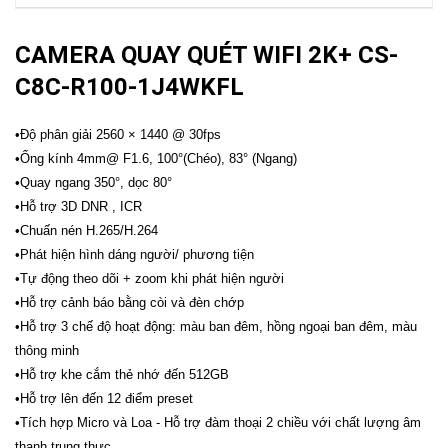
CAMERA QUAY QUÉT WIFI 2K+ CS-
C8C-R100-1J4WKFL
•Độ phân giải 2560 × 1440 @ 30fps
•Ống kính 4mm@ F1.6, 100°(Chéo), 83° (Ngang)
•Quay ngang 350°, dọc 80°
•Hỗ trợ 3D DNR , ICR
•Chuấn nén H.265/H.264
•Phát hiện hình dáng người/ phương tiện
•Tự động theo dõi + zoom khi phát hiện người
•Hỗ trợ cảnh báo bằng còi và đèn chớp
•Hỗ trợ 3 chế độ hoạt động: màu ban đêm, hồng ngoại ban đêm, màu
thông minh
•Hỗ trợ khe cắm thẻ nhớ đến 512GB
•Hỗ trợ lên đến 12 điểm preset
•Tích hợp Micro và Loa - Hỗ trợ đàm thoại 2 chiều với chất lượng âm
thanh trung thực