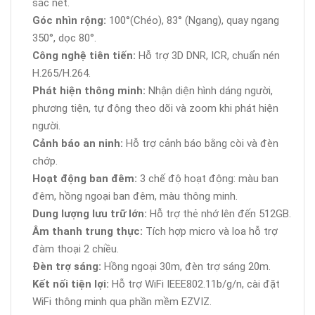
sắc nét.
Góc nhìn rộng:
100°(Chéo), 83° (Ngang), quay ngang
350°, dọc 80°.
Công nghệ tiên tiến:
Hỗ trợ 3D DNR, ICR, chuẩn nén
H.265/H.264.
Phát hiện thông minh:
Nhận diện hình dáng người,
phương tiện, tự động theo dõi và zoom khi phát hiện
người.
Cảnh báo an ninh:
Hỗ trợ cảnh báo bằng còi và đèn
chớp.
Hoạt động ban đêm:
3 chế độ hoạt động: màu ban
đêm, hồng ngoại ban đêm, màu thông minh.
Dung lượng lưu trữ lớn:
Hỗ trợ thẻ nhớ lên đến 512GB.
Âm thanh trung thực:
Tích hợp micro và loa hỗ trợ
đàm thoại 2 chiều.
Đèn trợ sáng:
Hồng ngoại 30m, đèn trợ sáng 20m.
Kết nối tiện lợi:
Hỗ trợ WiFi IEEE802.11b/g/n, cài đặt
WiFi thông minh qua phần mềm EZVIZ.