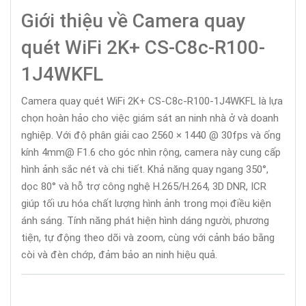
Giới thiệu về Camera quay
quét WiFi 2K+ CS-C8c-R100-
1J4WKFL
Camera quay quét WiFi 2K+ CS-C8c-R100-1J4WKFL là lựa
chọn hoàn hảo cho việc giám sát an ninh nhà ở và doanh
nghiệp. Với độ phân giải cao 2560 × 1440 @ 30fps và ống
kính 4mm@ F1.6 cho góc nhìn rộng, camera này cung cấp
hình ảnh sắc nét và chi tiết. Khả năng quay ngang 350°,
dọc 80° và hỗ trợ công nghệ H.265/H.264, 3D DNR, ICR
giúp tối ưu hóa chất lượng hình ảnh trong mọi điều kiện
ánh sáng. Tính năng phát hiện hình dáng người, phương
tiện, tự động theo dõi và zoom, cùng với cảnh báo bằng
còi và đèn chớp, đảm bảo an ninh hiệu quả.