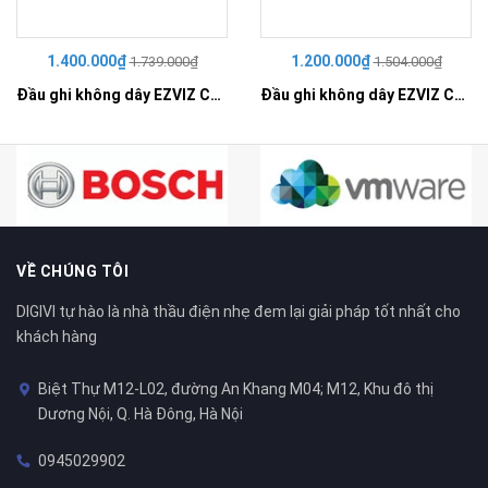
1.400.000₫
1.200.000₫
1.739.000₫
1.504.000₫
Đầu ghi không dây EZVIZ CS-X5S-R100-8W
Đầu ghi không dây EZVIZ CS-X5S-R100-4W
VỀ CHÚNG TÔI
DIGIVI tự hào là nhà thầu điện nhẹ đem lại giải pháp tốt nhất cho
khách hàng
Biệt Thự M12-L02, đường An Khang M04; M12, Khu đô thị
Dương Nội, Q. Hà Đông, Hà Nội
0945029902