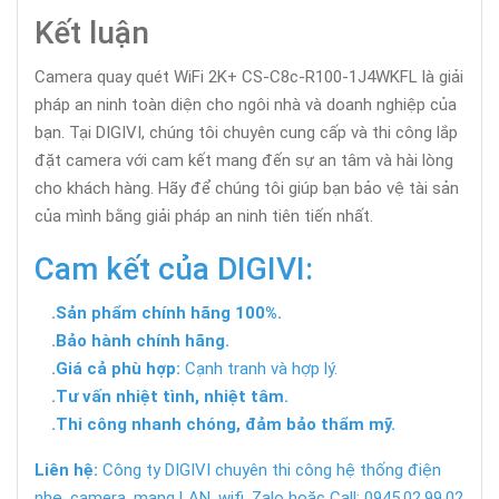
Kết luận
Camera quay quét WiFi 2K+ CS-C8c-R100-1J4WKFL là giải
pháp an ninh toàn diện cho ngôi nhà và doanh nghiệp của
bạn. Tại DIGIVI, chúng tôi chuyên cung cấp và thi công lắp
đặt camera với cam kết mang đến sự an tâm và hài lòng
cho khách hàng. Hãy để chúng tôi giúp bạn bảo vệ tài sản
của mình bằng giải pháp an ninh tiên tiến nhất.
Cam kết của DIGIVI:
.Sản phẩm chính hãng 100%.
.Bảo hành chính hãng.
.Giá cả phù hợp:
Cạnh tranh và hợp lý.
.Tư vấn nhiệt tình, nhiệt tâm.
.Thi công nhanh chóng, đảm bảo thẩm mỹ.
Liên hệ:
Công ty DIGIVI chuyên thi công hệ thống điện
nhẹ, camera, mạng LAN, wifi. Zalo hoặc Call: 0945.02.99.02