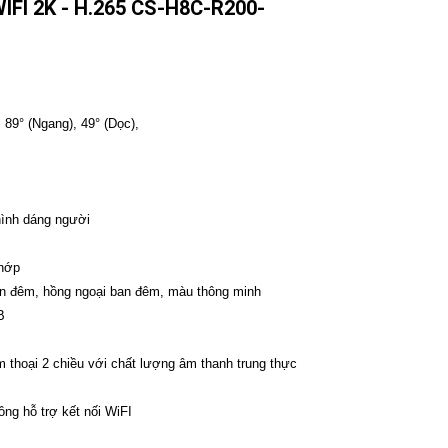
FI 2K - H.265 CS-H8C-R200-
89° (Ngang), 49° (Dọc),
hình dáng người
chớp
an đêm, hồng ngoại ban đêm, màu thông minh
B
̀m thoại 2 chiều với chất lượng âm thanh trung thực
m
ng hỗ trợ kết nối WiFI