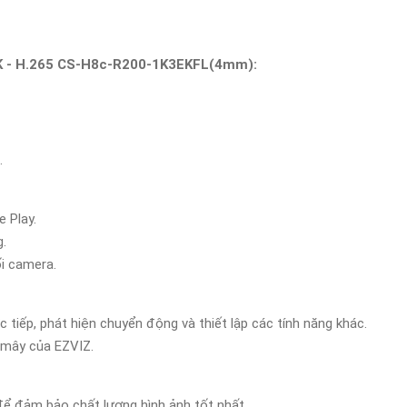
2K - H.265 CS-H8c-R200-1K3EKFL(4mm):
.
 Play.
g.
i camera.
tiếp, phát hiện chuyển động và thiết lập các tính năng khác.
 mây của EZVIZ.
để đảm bảo chất lượng hình ảnh tốt nhất.