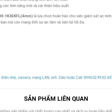
ác tính năng mới và cải thiện hiệu suất.
00-1K3EKFL(4mm)
là lựa chọn hoàn hảo cho việc giám sát an ninh v
 bạn mà còn mang đến sự an tâm và tiện lợi tối đa.
điện nhẹ, camera, mạng LAN, wifi. Zalo hoặc Call: 0945.02.99.02 để 
SẢN PHẨM LIÊN QUAN
những sản phẩm với chất lượng cao nhất và dịch vụ hoàn hảo nhấ