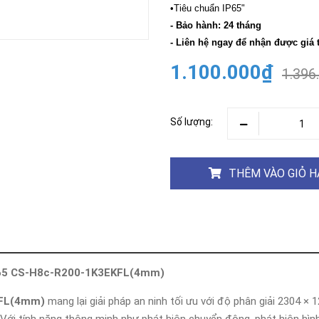
Khóa
•Tiêu chuẩn IP65"
Faster
- Bảo hành: 24 tháng
THIẾT
- Liên hệ ngay để nhận được giá 
BỊ
BÁO
1.100.000₫
1.396
CHÁY
KHÓA
THÔNG
MINH
Số lượng:
Faster
Lock
THÊM VÀO GIỎ 
FASTER
HUAWEI
H.265 CS-H8c-R200-1K3EKFL(4mm)
FL(4mm)
mang lại giải pháp an ninh tối ưu với độ phân giải 2304 