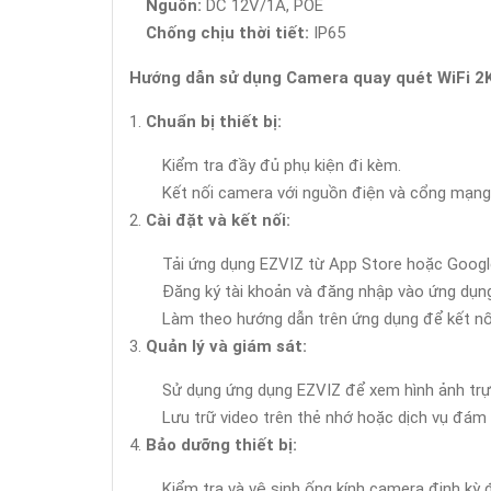
Nguồn:
DC 12V/1A, POE
Chống chịu thời tiết:
IP65
Hướng dẫn sử dụng Camera quay quét WiFi 
Chuẩn bị thiết bị:
Kiểm tra đầy đủ phụ kiện đi kèm.
Kết nối camera với nguồn điện và cổng mạng
Cài đặt và kết nối:
Tải ứng dụng EZVIZ từ App Store hoặc Google
Đăng ký tài khoản và đăng nhập vào ứng dụn
Làm theo hướng dẫn trên ứng dụng để kết nố
Quản lý và giám sát:
Sử dụng ứng dụng EZVIZ để xem hình ảnh trực 
Lưu trữ video trên thẻ nhớ hoặc dịch vụ đám
Bảo dưỡng thiết bị:
Kiểm tra và vệ sinh ống kính camera định kỳ 