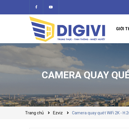
GIỚI T
CAMERA QUAY QUÉT
Trang chủ
Ezviz
Camera quay quét WiFi 2K - 