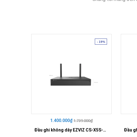
- 19%
1.400.000₫
1.739.000₫
Đầu ghi không dây EZVIZ CS-X5S-R100-8W