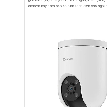
góc nhìn rộng 104°(Chéo), 89° (Ngang), 49° (Dọc)
camera này đảm bảo an ninh toàn diện cho ngôi n