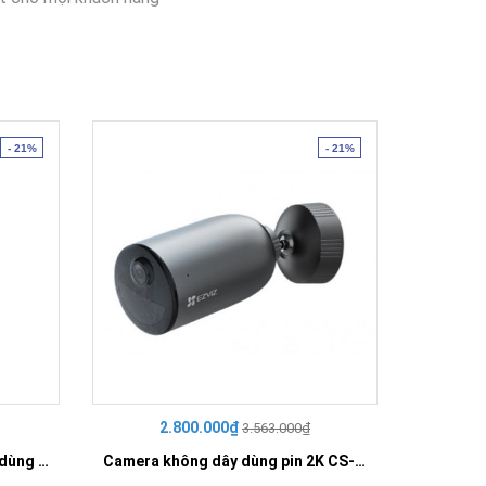
- 21%
- 21%
2.800.000₫
3
3.563.000₫
Camera không dây quay quét dùng pin 4G 2K CS-EB8-R100-1K3FL4GA
Camera không dây dùng pin 2K CS-EB3-R100-2C3WFL