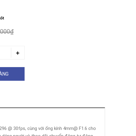
tốt
.000₫
HÀNG
× 1296 @ 30fps, cùng với ống kính 4mm@ F1.6 cho