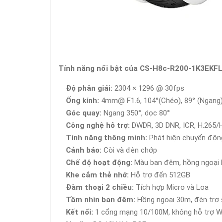
Tính năng nổi bật của CS-H8c-R200-1K3EKF
Độ phân giải:
2304 × 1296 @ 30fps
Ống kính:
4mm@ F1.6, 104°(Chéo), 89° (Ngang)
Góc quay:
Ngang 350°, dọc 80°
Công nghệ hỗ trợ:
DWDR, 3D DNR, ICR, H.265/
Tính năng thông minh:
Phát hiện chuyển động
Cảnh báo:
Còi và đèn chớp
Chế độ hoạt động:
Màu ban đêm, hồng ngoại 
Khe cắm thẻ nhớ:
Hỗ trợ đến 512GB
Đàm thoại 2 chiều:
Tích hợp Micro và Loa
Tầm nhìn ban đêm:
Hồng ngoại 30m, đèn trợ
Kết nối:
1 cổng mạng 10/100M, không hỗ trợ W