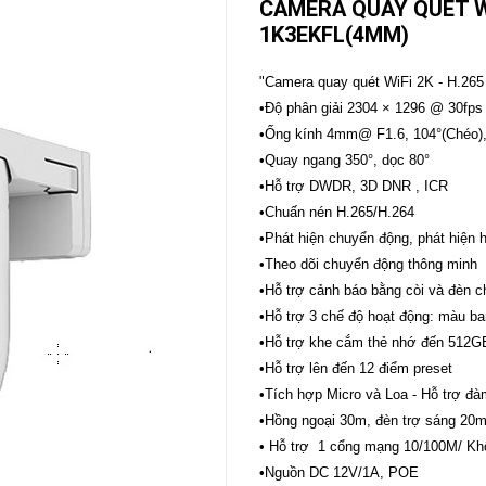
CAMERA QUAY QUÉT WI
1K3EKFL(4MM)
CAMERA
-
BÁO
"Camera quay quét WiFi 2K - H.265
ĐỘNG
•Độ phân giải 2304 × 1296 @ 30fps
Camera
Camera
•Ống kính 4mm@ F1.6, 104°(Chéo), 
Hikvision
Tiandy
•Quay ngang 350°, dọc 80°
THIẾT
•Hỗ trợ DWDR, 3D DNR , ICR
BỊ
•Chuấn nén H.265/H.264
HỌP
TRỰC
•Phát hiện chuyển động, phát hiện 
TUYẾN
•Theo dõi chuyển động thông minh
Maxhub
•Hỗ trợ cảnh báo bằng còi và đèn 
Màn
•Hỗ trợ 3 chế độ hoạt động: màu b
hình
MAXHUB
•Hỗ trợ khe cắm thẻ nhớ đến 512G
M27
•Hỗ trợ lên đến 12 điểm preset
•Tích hợp Micro và Loa - Hỗ trợ đa
THIẾT
BỊ
•Hồng ngoại 30m, đèn trợ sáng 20
THÔNG
• Hỗ trợ 1 cổng mạng 10/100M/ Khô
MINH
•Nguồn DC 12V/1A, POE
HOMEGY