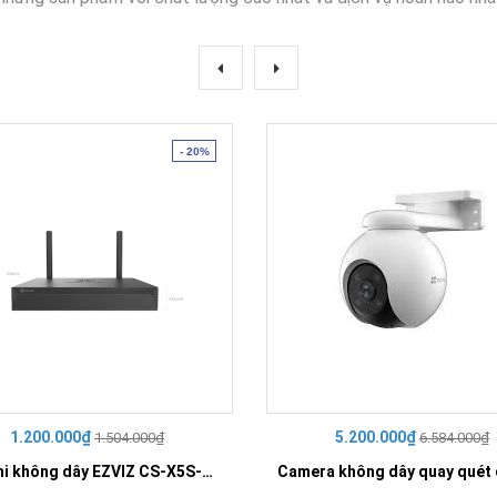
- 20%
1.200.000₫
5.200.000₫
1.504.000₫
6.584.000₫
Đầu ghi không dây EZVIZ CS-X5S-R100-4W