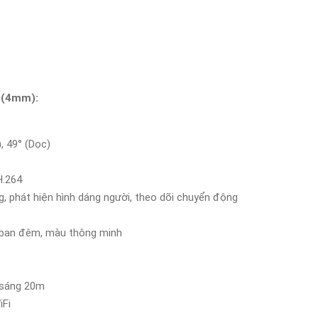
L(4mm):
, 49° (Dọc)
H.264
, phát hiện hình dáng người, theo dõi chuyển động
ban đêm, màu thông minh
 sáng 20m
iFi