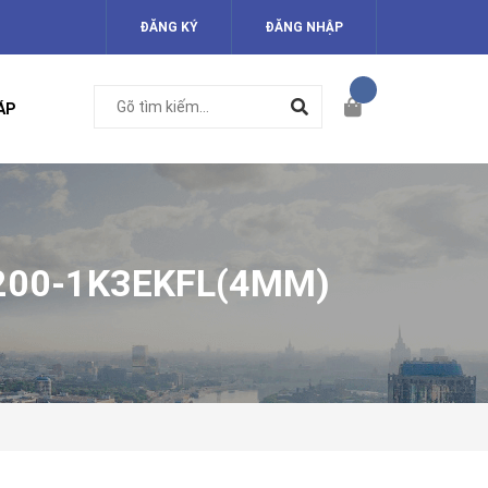
ĐĂNG KÝ
ĐĂNG NHẬP
ÁP
R200-1K3EKFL(4MM)