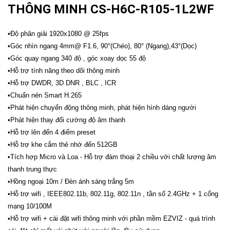
THÔNG MINH CS-H6C-R105-1L2WF
•Độ phân giải 1920x1080 @ 25fps
•Góc nhìn ngang 4mm@ F1.6, 90°(Chéo), 80° (Ngang),43°(Dọc)
•Góc quay ngang 340 độ , góc xoay dọc 55 độ
•Hỗ trợ tính năng theo dõi thông minh
•Hỗ trợ DWDR, 3D DNR , BLC , ICR
•Chuấn nén Smart H.265
•Phát hiện chuyển động thông minh, phát hiện hình dáng người
•Phát hiện thay đổi cường độ âm thanh
•Hỗ trợ lên đến 4 điểm preset
•Hỗ trợ khe cắm thẻ nhớ đến 512GB
•Tích hợp Micro và Loa - Hỗ trợ đàm thoại 2 chiều với chất lượng âm
thanh trung thực
•Hồng ngoại 10m / Đèn ánh sáng trắng 5m
•Hỗ trợ wifi , IEEE802.11b, 802.11g, 802.11n , tần số 2.4GHz + 1 cổng
mạng 10/100M
•Hỗ trợ wifi + cài đặt wifi thông minh với phần mềm EZVIZ - quá trình