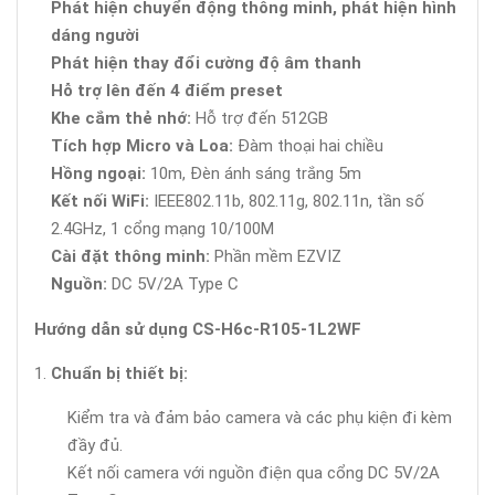
Phát hiện chuyển động thông minh, phát hiện hình
dáng người
Phát hiện thay đổi cường độ âm thanh
Hỗ trợ lên đến 4 điểm preset
Khe cắm thẻ nhớ:
Hỗ trợ đến 512GB
Tích hợp Micro và Loa:
Đàm thoại hai chiều
Hồng ngoại:
10m, Đèn ánh sáng trắng 5m
Kết nối WiFi:
IEEE802.11b, 802.11g, 802.11n, tần số
2.4GHz, 1 cổng mạng 10/100M
Cài đặt thông minh:
Phần mềm EZVIZ
Nguồn:
DC 5V/2A Type C
Hướng dẫn sử dụng CS-H6c-R105-1L2WF
Chuẩn bị thiết bị:
Kiểm tra và đảm bảo camera và các phụ kiện đi kèm
đầy đủ.
Kết nối camera với nguồn điện qua cổng DC 5V/2A