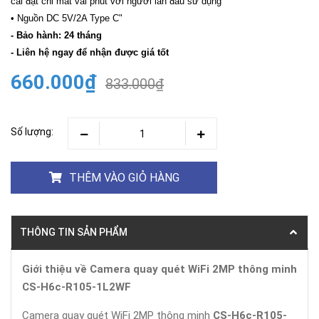
cài đặt chỉ mất vài phút với người lần đầu sử dụng
• Nguồn DC 5V/2A Type C"
- Bảo hành: 24 tháng
- Liên hệ ngay để nhận được giá tốt
660.000₫
833.000₫
Số lượng:
THÊM VÀO GIỎ HÀNG
THÔNG TIN SẢN PHẨM
Giới thiệu về Camera quay quét WiFi 2MP thông minh
CS-H6c-R105-1L2WF
Camera quay quét WiFi 2MP thông minh
CS-H6c-R105-