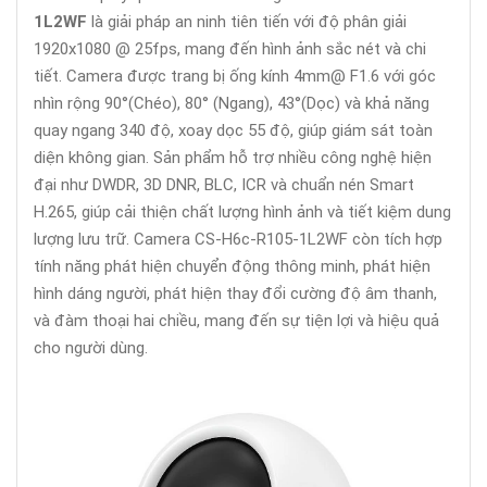
1L2WF
là giải pháp an ninh tiên tiến với độ phân giải
1920x1080 @ 25fps, mang đến hình ảnh sắc nét và chi
tiết. Camera được trang bị ống kính 4mm@ F1.6 với góc
nhìn rộng 90°(Chéo), 80° (Ngang), 43°(Dọc) và khả năng
quay ngang 340 độ, xoay dọc 55 độ, giúp giám sát toàn
diện không gian. Sản phẩm hỗ trợ nhiều công nghệ hiện
đại như DWDR, 3D DNR, BLC, ICR và chuẩn nén Smart
H.265, giúp cải thiện chất lượng hình ảnh và tiết kiệm dung
lượng lưu trữ. Camera CS-H6c-R105-1L2WF còn tích hợp
tính năng phát hiện chuyển động thông minh, phát hiện
hình dáng người, phát hiện thay đổi cường độ âm thanh,
và đàm thoại hai chiều, mang đến sự tiện lợi và hiệu quả
cho người dùng.