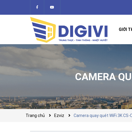
GIỚI T
CAMERA QUA
Trang chủ
Ezviz
Camera quay quét WiFi 3K CS