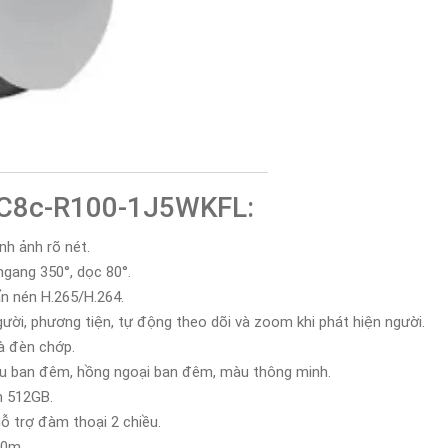
S-C8c-R100-1J5WKFL:
h ảnh rõ nét.
ngang 350°, dọc 80°.
n nén H.265/H.264.
ười, phương tiện, tự động theo dõi và zoom khi phát hiện người.
à đèn chớp.
u ban đêm, hồng ngoại ban đêm, màu thông minh.
n 512GB.
ỗ trợ đàm thoại 2 chiều.
20m.