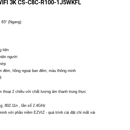
IFI 3K CS-C8C-R100-1J5WKFL
 83° (Ngang)
 tiện
hiện người
chớp
an đêm, hồng ngoại ban đêm, màu thông minh
B
̀m thoại 2 chiều với chất lượng âm thanh trung thực
m
1g, 802.11n , tần số 2.4GHz
nh với phần mềm EZVIZ - quá trình cài đặt chỉ mất vài