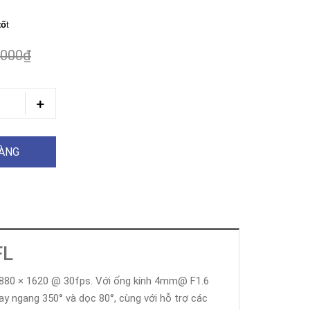
tố
t
.000₫
HÀNG
FL
 2880 × 1620 @ 30fps. Với ống kính 4mm@ F1.6
ay ngang 350° và dọc 80°, cùng với hỗ trợ các