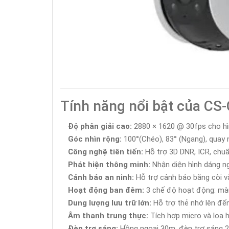
Tính năng nổi bật của C
Độ phân giải cao:
2880 × 1620 @ 30fps cho hìn
Góc nhìn rộng:
100°(Chéo), 83° (Ngang), quay 
Công nghệ tiên tiến:
Hỗ trợ 3D DNR, ICR, chuẩ
Phát hiện thông minh:
Nhận diện hình dáng ng
Cảnh báo an ninh:
Hỗ trợ cảnh báo bằng còi v
Hoạt động ban đêm:
3 chế độ hoạt động: mà
Dung lượng lưu trữ lớn:
Hỗ trợ thẻ nhớ lên đế
Âm thanh trung thực:
Tích hợp micro và loa h
Đèn trợ sáng:
Hồng ngoại 30m, đèn trợ sáng 