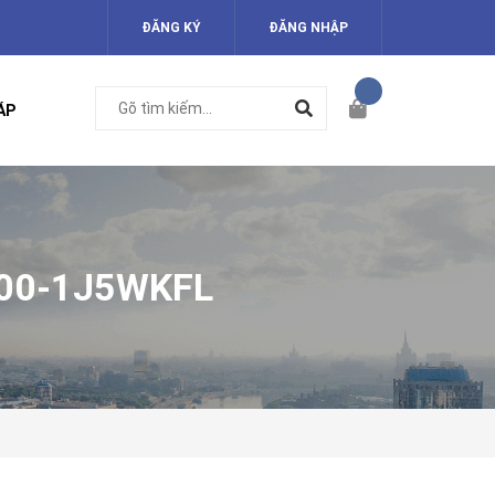
ĐĂNG KÝ
ĐĂNG NHẬP
ÁP
100-1J5WKFL