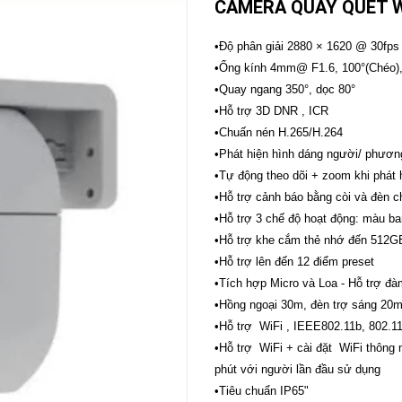
CAMERA QUAY QUÉT W
CAMERA
-
•Độ phân giải 2880 × 1620 @ 30fps
BÁO
•Ống kính 4mm@ F1.6, 100°(Chéo),
ĐỘNG
•Quay ngang 350°, dọc 80°
Camera
Camera
•Hỗ trợ 3D DNR , ICR
Hikvision
Tiandy
•Chuấn nén H.265/H.264
THIẾT
•Phát hiện hình dáng người/ phương
BỊ
•Tự động theo dõi + zoom khi phát 
HỌP
TRỰC
•Hỗ trợ cảnh báo bằng còi và đèn 
TUYẾN
•Hỗ trợ 3 chế độ hoạt động: màu b
Maxhub
•Hỗ trợ khe cắm thẻ nhớ đến 512G
Màn
•Hỗ trợ lên đến 12 điểm preset
hình
MAXHUB
•Tích hợp Micro và Loa - Hỗ trợ đa
M27
•Hồng ngoại 30m, đèn trợ sáng 20
•Hỗ trợ WiFi , IEEE802.11b, 802.1
THIẾT
BỊ
•Hỗ trợ WiFi + cài đặt WiFi thông mi
THÔNG
phút với người lần đầu sử dụng
MINH
•Tiêu chuẩn IP65"
HOMEGY