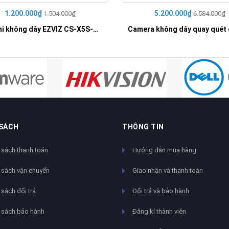
1.200.000₫
5.200.000₫
1.504.000₫
6.584.000₫
Đầu ghi không dây EZVIZ CS-X5S-R100-4W
 SÁCH
THÔNG TIN
 sách thanh toán
Hướng dẫn mua hàng
 sách vận chuyển
Giao nhận và thanh toán
sách đổi trả
Đổi trả và bảo hành
 sách bảo hành
Đăng kí thành viên