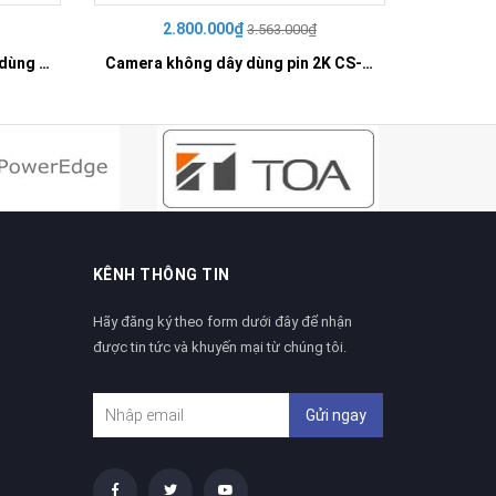
2.800.000₫
3
3.563.000₫
Camera không dây quay quét dùng pin 4G 2K CS-EB8-R100-1K3FL4GA
Camera không dây dùng pin 2K CS-EB3-R100-2C3WFL
KÊNH THÔNG TIN
Hãy đăng ký theo form dưới đây để nhận
được tin tức và khuyến mại từ chúng tôi.
Gửi ngay