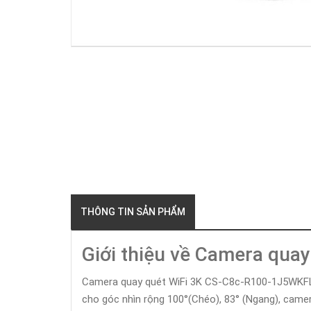
THÔNG TIN SẢN PHẨM
Giới thiệu về Camera qua
Camera quay quét WiFi 3K CS-C8c-R100-1J5WKFL là
cho góc nhìn rộng 100°(Chéo), 83° (Ngang), camer