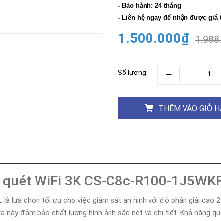
Khóa
- Bảo hành: 24 tháng
Faster
- Liên hệ ngay để nhận được giá 
THIẾT
1.500.000₫
BỊ
1.988
BÁO
CHÁY
KHÓA
Số lượng:
THÔNG
MINH
Faster
THÊM VÀO GIỎ 
Lock
FASTER
HUAWEI
y quét WiFi 3K CS-C8c-R100-1J5WK
 lựa chọn tối ưu cho việc giám sát an ninh với độ phân giải cao
a này đảm bảo chất lượng hình ảnh sắc nét và chi tiết. Khả năng qu