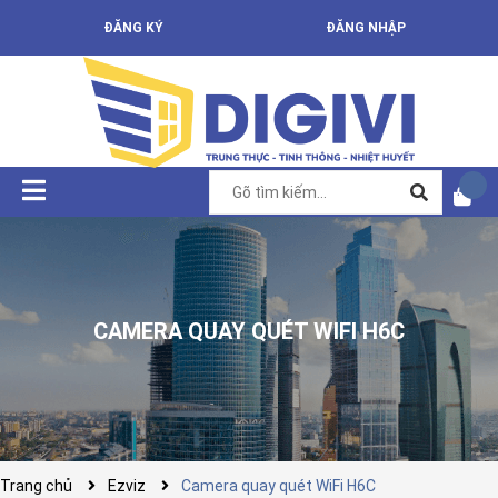
ĐĂNG KÝ
ĐĂNG NHẬP
CAMERA QUAY QUÉT WIFI H6C
Trang chủ
Ezviz
Camera quay quét WiFi H6C