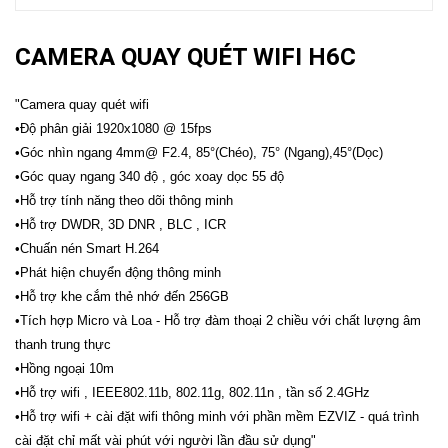
CAMERA QUAY QUÉT WIFI H6C
"Camera quay quét wifi
•Độ phân giải 1920x1080 @ 15fps
•Góc nhìn ngang 4mm@ F2.4, 85°(Chéo), 75° (Ngang),45°(Dọc)
•Góc quay ngang 340 độ , góc xoay dọc 55 độ
•Hỗ trợ tính năng theo dõi thông minh
•Hỗ trợ DWDR, 3D DNR , BLC , ICR
•Chuấn nén Smart H.264
•Phát hiện chuyển động thông minh
•Hỗ trợ khe cắm thẻ nhớ đến 256GB
•Tích hợp Micro và Loa - Hỗ trợ đàm thoại 2 chiều với chất lượng âm
thanh trung thực
•Hồng ngoại 10m
•Hỗ trợ wifi , IEEE802.11b, 802.11g, 802.11n , tần số 2.4GHz
•Hỗ trợ wifi + cài đặt wifi thông minh với phần mềm EZVIZ - quá trình
cài đặt chỉ mất vài phút với người lần đầu sử dụng"