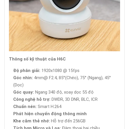
Thông số kỹ thuật của H6C
Độ phân giải:
1920x1080 @ 15fps
Góc nhìn:
4mm@ F2.4, 85°(Chéo), 75° (Ngang), 45°
(Dọc)
Góc quay:
Ngang 340 độ, xoay dọc 55 độ
Công nghệ hỗ trợ:
DWDR, 3D DNR, BLC, ICR
Chuẩn nén:
Smart H.264
Phát hiện chuyển động thông minh
Khe cắm thẻ nhớ:
Hỗ trợ đến 256GB
Tích hợp Micro và Loa:
Đàm thoại hai chiều