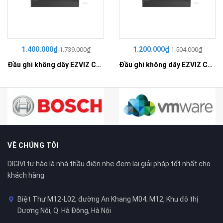
1.400.000₫
1.200.000₫
1.739.000₫
1.504.000₫
Đầu ghi không dây EZVIZ CS-X5S-R100-8W
Đầu ghi không dây EZVIZ CS-X5S-R100-4W
VỀ CHÚNG TÔI
DIGIVI tự hào là nhà thầu điện nhẹ đem lại giải pháp tốt nhất cho
khách hàng
Biệt Thự M12-L02, đường An Khang M04; M12, Khu đô thị
Dương Nội, Q. Hà Đông, Hà Nội