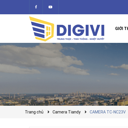
GIỚI T
Trang chủ
Camera Tiandy
CAMERA TC-NC23V