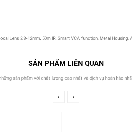
Khóa
Faster
THIẾT
BỊ
BÁO
CHÁY
ocal Lens 2.8-12mm, 50m IR, Smart VCA function, Metal Housing, Au
KHÓA
THÔNG
MINH
Faster
SẢN PHẨM LIÊN QUAN
Lock
FASTER
những sản phẩm với chất lượng cao nhất và dịch vụ hoàn hảo nhấ
HUAWEI