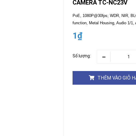
CAMERA TC-NC23V
CAMERA
-
PoE, 1080P@30fps; WDR, NIR, BLC,
BÁO
function, Metal Housing, Audio 1/1,
ĐỘNG
1₫
Camera
Camera
Hikvision
Tiandy
THIẾT
Số lượng:
BỊ
HỌP
TRỰC
TUYẾN
THÊM VÀO GIỎ 
Maxhub
Màn
hình
MAXHUB
M27
THIẾT
BỊ
THÔNG
MINH
HOMEGY