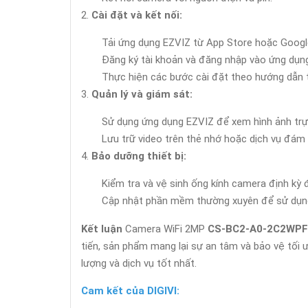
Cài đặt và kết nối:
Tải ứng dụng EZVIZ từ App Store hoặc Google
Đăng ký tài khoản và đăng nhập vào ứng dụn
Thực hiện các bước cài đặt theo hướng dẫn t
Quản lý và giám sát:
Sử dụng ứng dụng EZVIZ để xem hình ảnh trực 
Lưu trữ video trên thẻ nhớ hoặc dịch vụ đám
Bảo dưỡng thiết bị:
Kiểm tra và vệ sinh ống kính camera định kỳ 
Cập nhật phần mềm thường xuyên để sử dụng c
Kết luận
Camera WiFi 2MP
CS-BC2-A0-2C2WP
tiến, sản phẩm mang lại sự an tâm và bảo vệ tối 
lượng và dịch vụ tốt nhất.
Cam kết của DIGIVI: