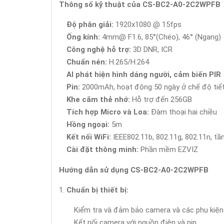
Thông số kỹ thuật của CS-BC2-A0-2C2WPFB
Độ phân giải:
1920x1080 @ 15fps
Ống kính:
4mm@ F1.6, 85°(Chéo), 46° (Ngang)
Công nghệ hỗ trợ:
3D DNR, ICR
Chuẩn nén:
H.265/H.264
AI phát hiện hình dáng người, cảm biến PIR
Pin:
2000mAh, hoạt động 50 ngày ở chế độ tiế
Khe cắm thẻ nhớ:
Hỗ trợ đến 256GB
Tích hợp Micro và Loa:
Đàm thoại hai chiều
Hồng ngoại:
5m
Kết nối WiFi:
IEEE802.11b, 802.11g, 802.11n, tầ
Cài đặt thông minh:
Phần mềm EZVIZ
Hướng dẫn sử dụng CS-BC2-A0-2C2WPFB
Chuẩn bị thiết bị:
Kiểm tra và đảm bảo camera và các phụ kiện
Kết nối camera với nguồn điện và pin.