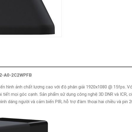
BC2-A0-2C2WPFB
n hình ảnh chất lượng cao với độ phân giải 1920x1080 @ 15fps. Vớ
i tiết mọi góc cạnh. Sản phẩm sử dụng công nghệ 3D DNR và ICR, cù
 hình dáng người và cảm biến PIR, hỗ trợ đàm thoại hai chiều và pi