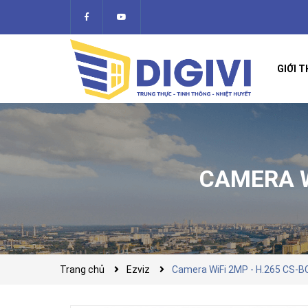
GIỚI T
CAMERA W
Trang chủ
Ezviz
Camera WiFi 2MP - H.265 CS-