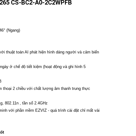
.265 CS-BC2-A0-2C2WPFB
46° (Ngang)
ới thuật toán AI phát hiện hình dáng người và cảm biến
ngày ở chế độ tiết kiệm (hoạt động và ghi hình 5
B
̀m thoại 2 chiều với chất lượng âm thanh trung thực
1g, 802.11n , tần số 2.4GHz
nh với phần mềm EZVIZ - quá trình cài đặt chỉ mất vài
tốt