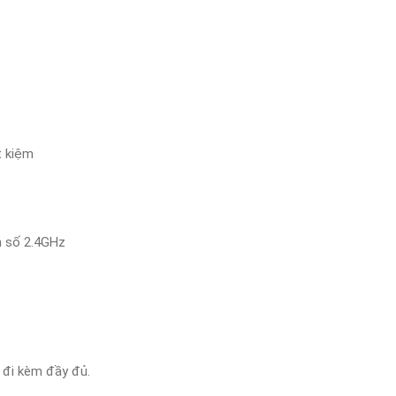
t kiệm
n số 2.4GHz
 đi kèm đầy đủ.