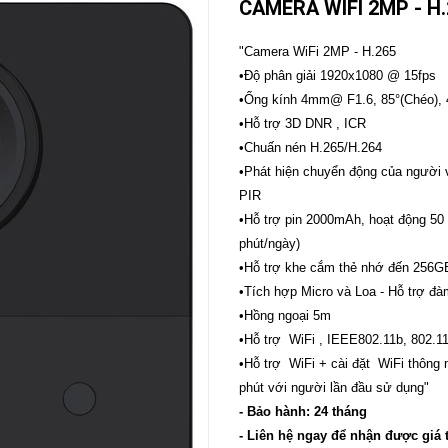
CAMERA WIFI 2MP - H
CAMERA
-
"Camera WiFi 2MP - H.265
BÁO
•Độ phân giải 1920x1080 @ 15fps
ĐỘNG
•Ống kính 4mm@ F1.6, 85°(Chéo), 
Camera
Camera
•Hỗ trợ 3D DNR , ICR
Hikvision
Tiandy
•Chuấn nén H.265/H.264
THIẾT
•Phát hiện chuyển động của người v
BỊ
PIR
HỌP
TRỰC
•Hỗ trợ pin 2000mAh, hoạt động 50 
TUYẾN
phút/ngày)
Maxhub
•Hỗ trợ khe cắm thẻ nhớ đến 256G
Màn
•Tích hợp Micro và Loa - Hỗ trợ đa
hình
MAXHUB
•Hồng ngoại 5m
M27
•Hỗ trợ WiFi , IEEE802.11b, 802.1
•Hỗ trợ WiFi + cài đặt WiFi thông mi
THIẾT
BỊ
phút với người lần đầu sử dụng"
THÔNG
- Bảo hành: 24 tháng
MINH
- Liên hệ ngay để nhận được giá 
HOMEGY