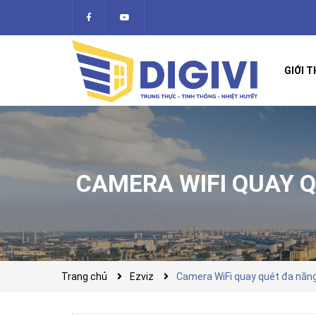
GIỚI T
CAMERA WIFI QUAY 
Trang chủ
Ezviz
Camera WiFi quay quét đa n