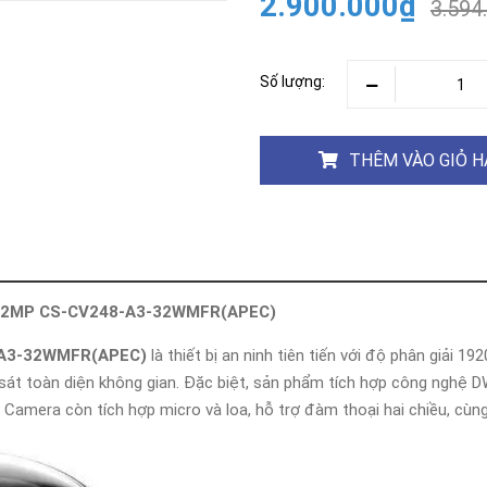
2.900.000₫
Khóa
3.594
Faster
THIẾT
BỊ
Số lượng:
BÁO
CHÁY
KHÓA
THÊM VÀO GIỎ 
THÔNG
MINH
Faster
Lock
FASTER
ăng 2MP CS-CV248-A3-32WMFR(APEC)
HUAWEI
A3-32WMFR(APEC)
là thiết bị an ninh tiên tiến với độ phân giải 1
 sát toàn diện không gian. Đặc biệt, sản phẩm tích hợp công nghệ 
Camera còn tích hợp micro và loa, hỗ trợ đàm thoại hai chiều, cùng v