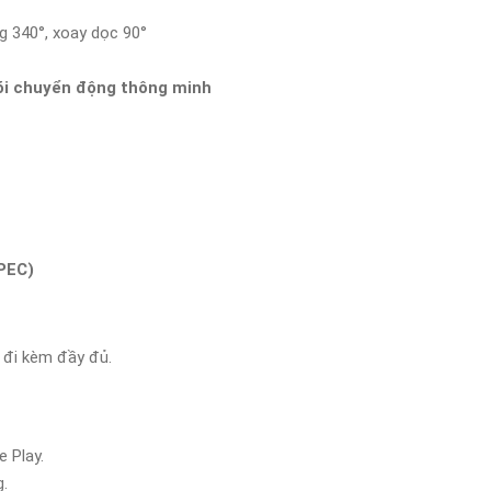
 340°, xoay dọc 90°
õi chuyển động thông minh
PEC)
 đi kèm đầy đủ.
 Play.
g.