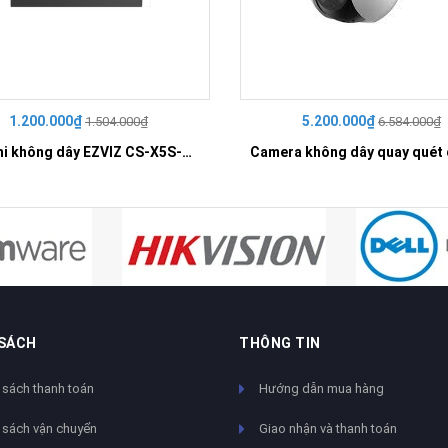
1.200.000₫
5.200.000₫
1.504.000₫
6.584.000₫
Đầu ghi không dây EZVIZ CS-X5S-R100-4W
 SÁCH
THÔNG TIN
 sách thanh toán
Hướng dẫn mua hàng
 sách vận chuyển
Giao nhận và thanh toán