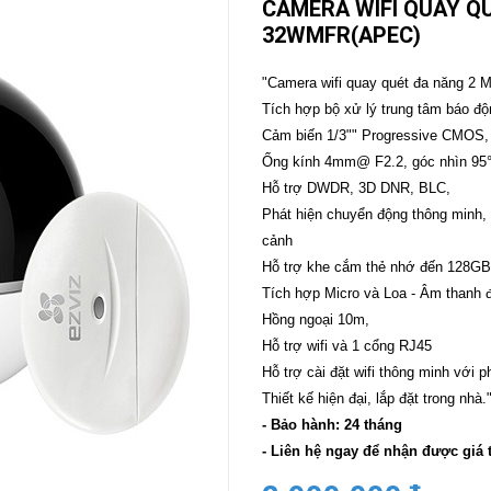
CAMERA WIFI QUAY Q
32WMFR(APEC)
CAMERA
-
BÁO
"Camera wifi quay quét đa năng 2 Me
ĐỘNG
Tích hợp bộ xử lý trung tâm báo đ
Camera
Camera
Cảm biến 1/3"" Progressive CMOS, 
Hikvision
Tiandy
Ống kính 4mm@ F2.2, góc nhìn 95°
THIẾT
Hỗ trợ DWDR, 3D DNR, BLC,
BỊ
Phát hiện chuyển động thông minh, t
HỌP
TRỰC
cảnh
TUYẾN
Hỗ trợ khe cắm thẻ nhớ đến 128GB
Maxhub
Tích hợp Micro và Loa - Âm thanh đ
Màn
Hồng ngoại 10m,
hình
MAXHUB
Hỗ trợ wifi và 1 cổng RJ45
M27
Hỗ trợ cài đặt wifi thông minh vớ
Thiết kế hiện đại, lắp đặt trong nhà.
THIẾT
BỊ
- Bảo hành: 24 tháng
THÔNG
- Liên hệ ngay để nhận được giá 
MINH
HOMEGY