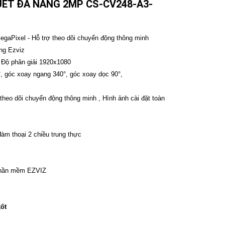
UÉT ĐA NĂNG 2MP CS-CV248-A3-
gaPixel - Hỗ trợ theo dõi chuyển động thông minh
ộng Ezviz
Độ phân giải 1920x1080
, góc xoay ngang 340°, góc xoay dọc 90°,
heo dõi chuyển động thông minh , Hình ảnh cài đặt toàn
àm thoại 2 chiều trung thực
i phần mềm EZVIZ
"
tốt