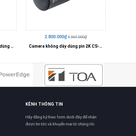
2.800.000₫
3
3.563.000₫
Camera không dây quay quét dùng pin 4G 2K CS-EB8-R100-1K3FL4GA
Camera không dây dùng pin 2K CS-EB3-R100-2C3WFL
KÊNH THÔNG TIN
Hãy đăng ký theo form dưới đây để nhận
được tin tức và khuyến mại từ chúng tôi.