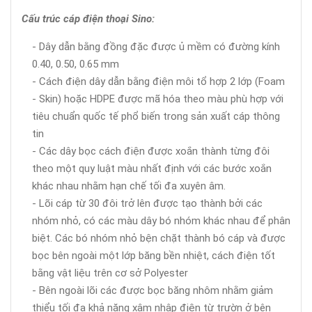
Cấu trúc cáp điện thoại Sino:
- Dây dẫn bằng đồng đặc được ủ mềm có đường kính
0.40, 0.50, 0.65 mm
- Cách điện dây dẫn bằng điện môi tổ hợp 2 lớp (Foam
- Skin) hoặc HDPE được mã hóa theo màu phù hợp với
tiêu chuẩn quốc tế phổ biến trong sản xuất cáp thông
tin
- Các dây bọc cách điện được xoắn thành từng đôi
theo một quy luật màu nhất định với các bước xoắn
khác nhau nhằm hạn chế tối đa xuyên âm.
- Lõi cáp từ 30 đôi trở lên được tạo thành bởi các
nhóm nhỏ, có các màu dây bó nhóm khác nhau để phân
biệt. Các bó nhóm nhỏ bện chặt thành bó cáp và được
bọc bên ngoài một lớp băng bền nhiệt, cách điện tốt
bằng vật liệu trên cơ sở Polyester
- Bên ngoài lõi các được bọc băng nhôm nhằm giảm
thiểu tối đa khả năng xâm nhập điện từ trườn ở bên