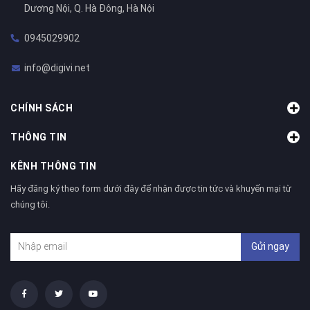
Dương Nội, Q. Hà Đông, Hà Nội
0945029902
info@digivi.net
CHÍNH SÁCH
THÔNG TIN
KÊNH THÔNG TIN
Hãy đăng ký theo form dưới đây để nhận được tin tức và khuyến mại từ
chúng tôi.
Gửi ngay