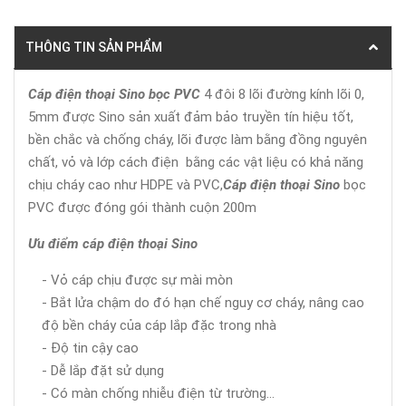
THÔNG TIN SẢN PHẨM
Cáp điện thoại Sino bọc PVC
4 đôi 8 lõi đường kính lõi 0,
5mm được Sino sản xuất đảm bảo truyền tín hiệu tốt,
bền chắc và chống cháy, lõi được làm bằng đồng nguyên
chất, vỏ và lớp cách điện bằng các vật liệu có khả năng
chịu cháy cao như HDPE và PVC,
Cáp điện thoại Sino
bọc
PVC được đóng gói thành cuộn 200m
Ưu điểm cáp điện thoại Sino
- Vỏ cáp chịu được sự mài mòn
- Bắt lửa chậm do đó hạn chế nguy cơ cháy, nâng cao
độ bền cháy của cáp lắp đặc trong nhà
- Độ tin cậy cao
- Dễ lắp đặt sử dụng
- Có màn chống nhiễu điện từ trường...