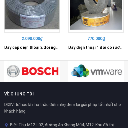
2.090.000₫
770.000₫
Dây cáp điện thoại 2 đôi ngoài trời ( Z43 - PMC - Vinacap - VTC - Sacom) - 500m/ cuộn
Dây điện thoại 1 đôi có rường treo ( Z43 - Vinacap - Vĩnh Khánh - PMC- VTC) - cuộn 500m
VỀ CHÚNG TÔI
DIGIVI tự hào là nhà thầu điện nhẹ đem lại giải pháp tốt nhất cho
khách hàng
Biệt Thự M12-L02, đường An Khang M04; M12, Khu đô thị