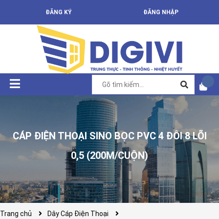
ĐĂNG KÝ
ĐĂNG NHẬP
CÁP ĐIỆN THOẠI SINO BỌC PVC 4 ĐÔI 8 LÕI
0,5 (200M/CUỘN)
Trang chủ
Dây Cáp Điện Thoại