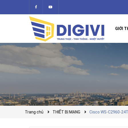
GIỚI T
Trang chủ
THIẾT BỊ MẠNG
Cisco WS-C2960-24