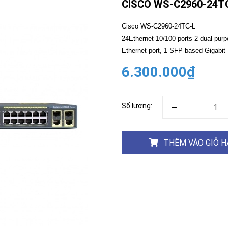
CISCO WS-C2960-24T
CAMERA
-
Cisco WS-C2960-24TC-L
BÁO
24Ethernet 10/100 ports 2 dual-purp
ĐỘNG
Ethernet port, 1 SFP-based Gigabit E
Camera
Camera
Hikvision
6.300.000₫
Tiandy
THIẾT
BỊ
HỌP
Số lượng:
TRỰC
TUYẾN
Maxhub
Màn
THÊM VÀO GIỎ 
hình
MAXHUB
M27
THIẾT
BỊ
THÔNG
MINH
HOMEGY