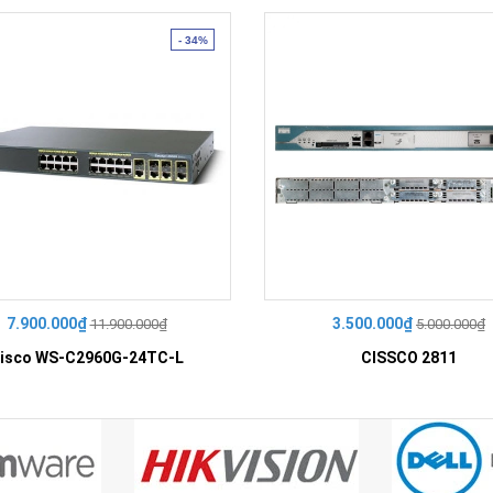
- 34%
7.900.000₫
3.500.000₫
11.900.000₫
5.000.000₫
isco WS-C2960G-24TC-L
CISSCO 2811