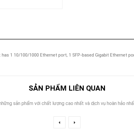
Khóa
Faster
THIẾT
BỊ
BÁO
CHÁY
KHÓA
THÔNG
MINH
t has 1 10/100/1000 Ethernet port, 1 SFP-based Gigabit Ethernet port
Faster
Lock
FASTER
SẢN PHẨM LIÊN QUAN
HUAWEI
những sản phẩm với chất lượng cao nhất và dịch vụ hoàn hảo nhấ