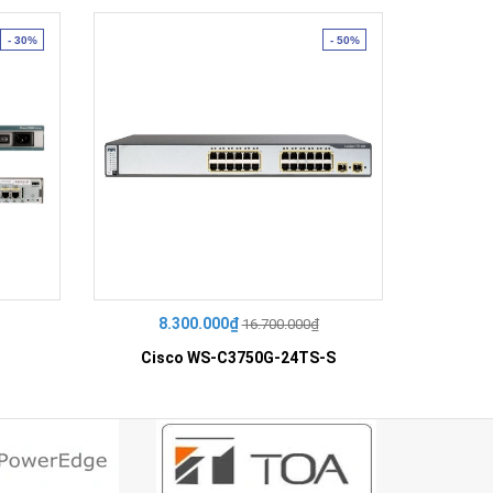
- 30%
- 50%
8.300.000₫
23
16.700.000₫
Cisco WS-C3750G-24TS-S
Cis