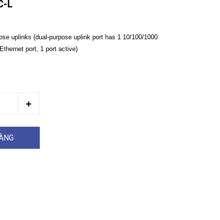
C-L
ose uplinks (dual-purpose uplink port has 1 10/100/1000
thernet port, 1 port active)
HÀNG