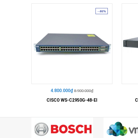
- 46%
4.800.000₫
8.900.000₫
CISCO WS-C2950G-48-EI
C