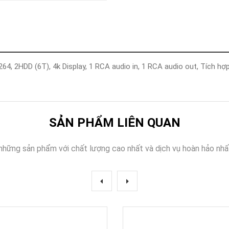
Khóa
Faster
THIẾT
BỊ
BÁO
CHÁY
64, 2HDD (6T), 4k Display, 1 RCA audio in, 1 RCA audio out, Tích hợ
KHÓA
THÔNG
MINH
Faster
Lock
SẢN PHẨM LIÊN QUAN
FASTER
những sản phẩm với chất lượng cao nhất và dịch vụ hoàn hảo nhấ
HUAWEI