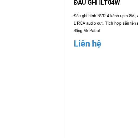
ĐẦU GHI ILT04W
CAMERA
-
Đầu ghi hình NVR 4 kênh upto 8M, 4
BÁO
1 RCA audio out, Tích hợp sẵn tên
ĐỘNG
động Mr Patrol
Camera
Camera
Hikvision
Liên hệ
Tiandy
THIẾT
BỊ
HỌP
TRỰC
TUYẾN
Maxhub
Màn
hình
MAXHUB
M27
THIẾT
BỊ
THÔNG
MINH
HOMEGY