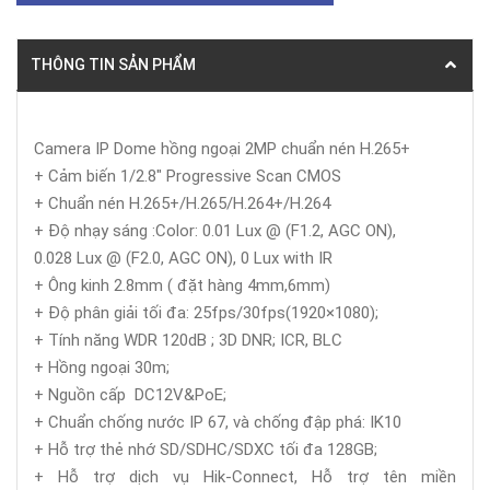
THÔNG TIN SẢN PHẨM
Camera IP Dome hồng ngoại 2MP chuẩn nén H.265+
+ Cảm biến 1/2.8" Progressive Scan CMOS
+ Chuẩn nén H.265+/H.265/H.264+/H.264
+ Độ nhạy sáng :Color: 0.01 Lux @ (F1.2, AGC ON),
0.028 Lux @ (F2.0, AGC ON), 0 Lux with IR
+ Ông kinh 2.8mm ( đặt hàng 4mm,6mm)
+ Độ phân giải tối đa: 25fps/30fps(1920×1080);
+ Tính năng WDR 120dB ; 3D DNR; ICR, BLC
+ Hồng ngoại 30m;
+ Nguồn cấp DC12V&PoE;
+ Chuẩn chống nước IP 67, và chống đập phá: IK10
+ Hỗ trợ thẻ nhớ SD/SDHC/SDXC tối đa 128GB;
+ Hỗ trợ dịch vụ Hik-Connect, Hỗ trợ tên miền