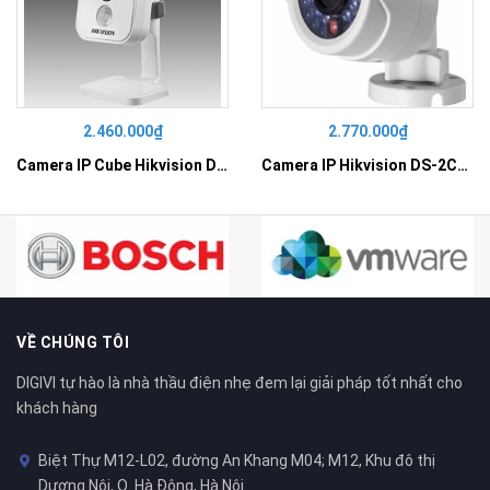
2.460.000₫
2.770.000₫
Camera IP Cube Hikvision DS-2CD2410F-I
Camera IP Hikvision DS-2CD2010F-I
VỀ CHÚNG TÔI
DIGIVI tự hào là nhà thầu điện nhẹ đem lại giải pháp tốt nhất cho
khách hàng
Biệt Thự M12-L02, đường An Khang M04; M12, Khu đô thị
Dương Nội, Q. Hà Đông, Hà Nội