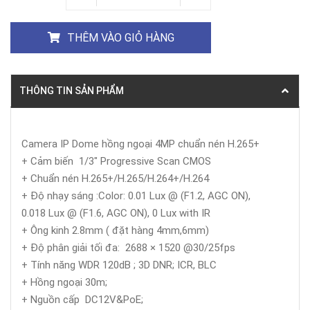
THÊM VÀO GIỎ HÀNG
THÔNG TIN SẢN PHẨM
Camera IP Dome hồng ngoại 4MP chuẩn nén H.265+
+ Cảm biến 1/3" Progressive Scan CMOS
+ Chuẩn nén H.265+/H.265/H.264+/H.264
+ Độ nhạy sáng :Color: 0.01 Lux @ (F1.2, AGC ON),
0.018 Lux @ (F1.6, AGC ON), 0 Lux with IR
+ Ông kinh 2.8mm ( đặt hàng 4mm,6mm)
+ Độ phân giải tối đa: 2688 × 1520 @30/25fps
+ Tính năng WDR 120dB ; 3D DNR; ICR, BLC
+ Hồng ngoại 30m;
+ Nguồn cấp DC12V&PoE;