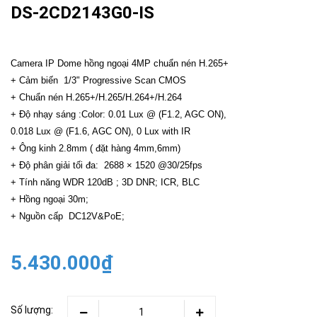
DS-2CD2143G0-IS
Camera IP Dome hồng ngoại 4MP chuẩn nén H.265+
+ Cảm biến 1/3" Progressive Scan CMOS
+ Chuẩn nén H.265+/H.265/H.264+/H.264
+ Độ nhạy sáng :Color: 0.01 Lux @ (F1.2, AGC ON),
0.018 Lux @ (F1.6, AGC ON), 0 Lux with IR
+ Ông kinh 2.8mm ( đặt hàng 4mm,6mm)
+ Độ phân giải tối đa: 2688 × 1520 @30/25fps
+ Tính năng WDR 120dB ; 3D DNR; ICR, BLC
+ Hồng ngoại 30m;
+ Nguồn cấp DC12V&PoE;
5.430.000₫
Số lượng: