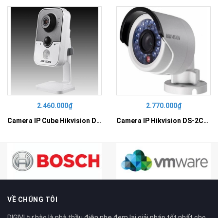
2.460.000₫
2.770.000₫
Camera IP Cube Hikvision DS-2CD2410F-I
Camera IP Hikvision DS-2CD2010F-I
VỀ CHÚNG TÔI
DIGIVI tự hào là nhà thầu điện nhẹ đem lại giải pháp tốt nhất cho