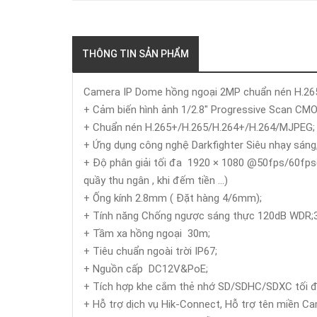
THÔNG TIN SẢN PHẨM
Camera IP Dome hồng ngoại 2MP chuẩn nén H.26
+ Cảm biến hình ảnh 1/2.8" Progressive Scan CM
+ Chuẩn nén H.265+/H.265/H.264+/H.264/MJPEG;
+ Ứng dụng công nghệ Darkfighter Siêu nhạy sáng
+ Độ phân giải tối đa 1920 × 1080 @50fps/60fps( tố
quầy thu ngân , khi đếm tiền ...)
+ Ống kính 2.8mm ( Đặt hàng 4/6mm);
+ Tính năng Chống ngược sáng thực 120dB WDR
+ Tầm xa hồng ngoại 30m;
+ Tiêu chuẩn ngoài trời IP67;
+ Nguồn cấp DC12V&PoE;
+ Tích hợp khe cắm thẻ nhớ SD/SDHC/SDXC tối
+ Hỗ trợ dịch vụ Hik-Connect, Hỗ trợ tên miền 