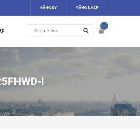
ĐĂNG KÝ
ĐĂNG NHẬP
ÁP
25FHWD-I