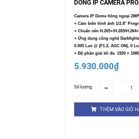
DÒNG IP CAMERA PRO 
CAMERA
-
Camera IP Dome hồng ngoại 2M
BÁO
+ Cảm biến hình ảnh 1/2.8" Pr
ĐỘNG
+ Chuẩn nén H.265+/H.265/H.264
Camera
Camera
+ Ứng dụng công nghệ Darkfighter
Hikvision
Tiandy
0.005 Lux @ (F1.2, AGC ON), 0 Lu
THIẾT
+ Độ phân giải tối đa 1920 × 108
BỊ
HỌP
5.930.000₫
TRỰC
TUYẾN
Maxhub
Màn
Số lượng:
hình
MAXHUB
M27
THÊM VÀO GIỎ 
THIẾT
BỊ
THÔNG
MINH
HOMEGY