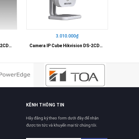
3.010.000₫
Camera IP Cube Hikvision DS-2CD2410F-IW
Camera IP Cube Hikvision DS-2CD2420F-IW
Camera I
KÊNH THÔNG TIN
Hãy đăng ký theo form dưới đây để nhận
được tin tức và khuyến mại từ chúng tôi.