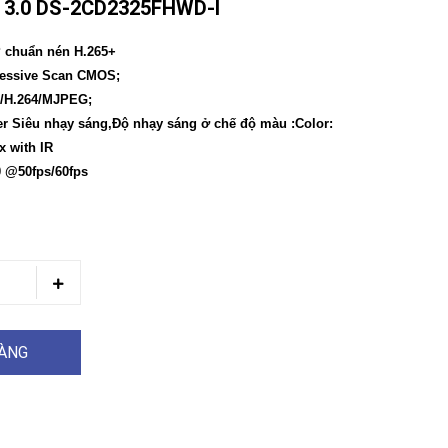
3.0 DS-2CD2325FHWD-I
P chuẩn nén H.265+
ogressive Scan CMOS;
+/H.264/MJPEG;
 Siêu nhạy sáng,Độ nhạy sáng ở chế độ màu :Color:
x with IR
0 @50fps/60fps
HÀNG