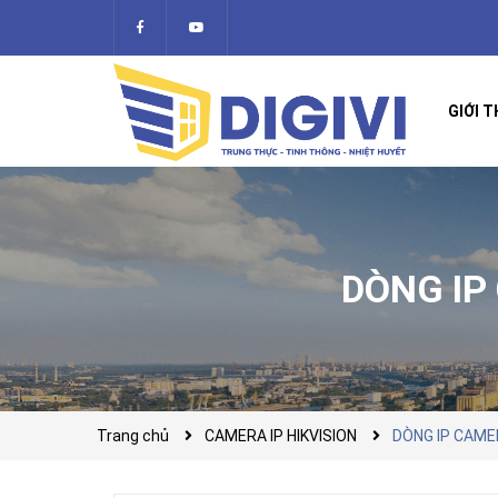
GIỚI T
DÒNG IP
Trang chủ
CAMERA IP HIKVISION
DÒNG IP CAME