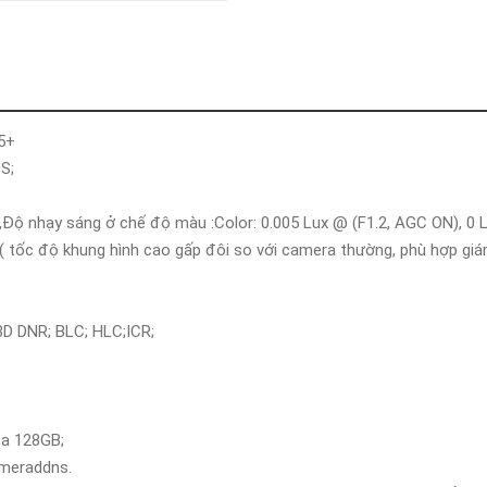
Khóa
Faster
THIẾT
BỊ
BÁO
CHÁY
5+
KHÓA
THÔNG
OS;
MINH
Faster
,Độ nhạy sáng ở chế độ màu :Color: 0.005 Lux @ (F1.2, AGC ON), 0 
Lock
c độ khung hình cao gấp đôi so với camera thường, phù hợp giám
FASTER
HUAWEI
;3D DNR; BLC; HLC;ICR;
 đa 128GB;
Cameraddns.