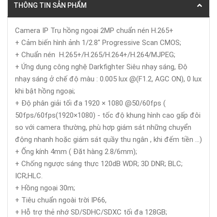
THÔNG TIN SẢN PHẨM
Camera IP Trụ hồng ngoại 2MP chuẩn nén H.265+
+ Cảm biến hình ảnh 1/2.8" Progressive Scan CMOS;
+ Chuẩn nén H.265+/H.265/H.264+/H.264/MJPEG;
+ Ứng dụng công nghệ Darkfighter Siêu nhạy sáng, Độ
nhạy sáng ở chế độ màu : 0.005 lux @(F1.2, AGC ON), 0 lux
khi bật hồng ngoại;
+ Độ phân giải tối đa 1920 × 1080 @50/60fps (
50fps/60fps(1920×1080) - tốc độ khung hình cao gấp đôi
so với camera thường, phù hợp giám sát những chuyển
động nhanh hoặc giám sát quầy thu ngân , khi đếm tiền ...)
+ Ống kính 4mm ( Đặt hàng 2.8/6mm);
+ Chống ngược sáng thực 120dB WDR; 3D DNR; BLC;
ICR;HLC.
+ Hồng ngoại 30m;
+ Tiêu chuẩn ngoài trời IP66,
+ Hỗ trợ thẻ nhớ SD/SDHC/SDXC tối đa 128GB;