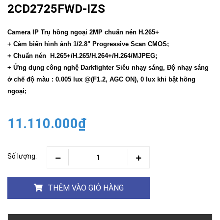
2CD2725FWD-IZS
Camera IP Trụ hồng ngoại 2MP chuẩn nén H.265+
+ Cảm biến hình ảnh 1/2.8" Progressive Scan CMOS;
+ Chuẩn nén H.265+/H.265/H.264+/H.264/MJPEG;
+ Ứng dụng công nghệ Darkfighter Siêu nhạy sáng, Độ nhạy sáng
ở chế độ màu : 0.005 lux @(F1.2, AGC ON), 0 lux khi bật hồng
ngoại;
11.110.000₫
Số lượng:
THÊM VÀO GIỎ HÀNG