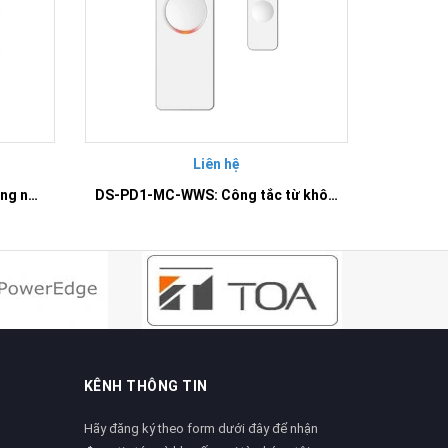
Liên hệ
DS-PD2-P10P-W: Cảm biến hồng ngoại trong nhà không dây
DS-PD1-MC-WWS: Công tắc từ không dây
KÊNH THÔNG TIN
Hãy đăng ký theo form dưới đây để nhận