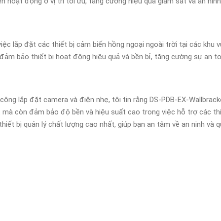
 hoạt động ở vị trí tối ưu, tăng cường hiệu quả giám sát và an ninh
ệc lắp đặt các thiết bị cảm biến hồng ngoại ngoài trời tại các khu 
đảm bảo thiết bị hoạt động hiệu quả và bền bỉ, tăng cường sự an to
 công lắp đặt camera và điện nhẹ, tôi tin rằng DS-PDB-EX-Wallbrack
t mà còn đảm bảo độ bền và hiệu suất cao trong việc hỗ trợ các th
hiết bị quản lý chất lượng cao nhất, giúp bạn an tâm về an ninh và qu