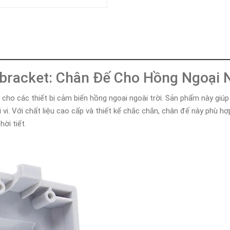
Khóa
Faster
THIẾT
BỊ
BÁO
CHÁY
KHÓA
lbracket: Chân Đế Cho Hồng Ngoại N
THÔNG
MINH
 cho các thiết bị cảm biến hồng ngoại ngoài trời. Sản phẩm này giúp
Faster
 vi. Với chất liệu cao cấp và thiết kế chắc chắn, chân đế này phù hợ
Lock
ời tiết.
FASTER
HUAWEI