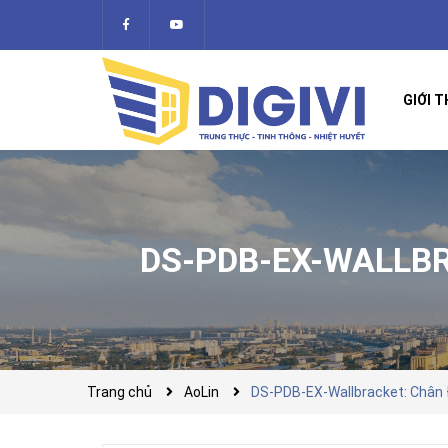
GIỚI T
DS-PDB-EX-WALLBR
Trang chủ
AoLin
DS-PDB-EX-Wallbracket: Chân 