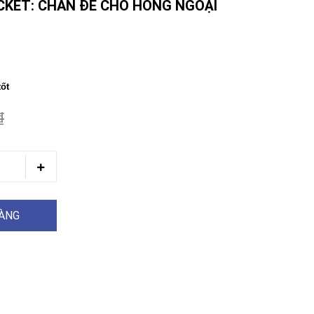
KET: CHÂN ĐẾ CHO HỒNG NGOẠI
tốt
₫
HÀNG