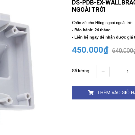
DS-PDB-EX-WALLBRAC
NGOÀI TRỜI
CAMERA
-
BÁO
Chân đế cho Hồng ngoại ngoài trời
ĐỘNG
- Bảo hành: 24 tháng
Camera
Camera
- Liên hệ ngay để nhận được giá 
Hikvision
Tiandy
450.000₫
640.000
THIẾT
BỊ
HỌP
TRỰC
TUYẾN
Số lượng:
Maxhub
Màn
hình
THÊM VÀO GIỎ 
MAXHUB
M27
THIẾT
BỊ
THÔNG
MINH
HOMEGY