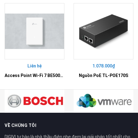
Liên hệ
1.078.000₫
Access Point Wi-Fi 7 BE5000 Gắn Tường – EAP725-Wall
Nguồn PoE TL-POE170S
VỀ CHÚNG TÔI
DIGIVI tự hào là nhà thầu điện nhẹ đem lại giải pháp tốt nhất cho