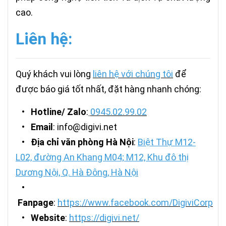
cao.
Liên hệ:
Quý khách vui lòng
liên hệ với chúng tôi
để
được báo giá tốt nhất, đặt hàng nhanh chóng:
•
Hotline/ Zalo
:
0945.02.99.02
•
Email
: info@digivi.net
•
Địa chỉ văn phòng Hà Nội
:
Biệt Thự M12-
L02, đường An Khang M04; M12, Khu đô thị
Dương Nội, Q. Hà Đông, Hà Nội
•
Fanpage
:
https://www.facebook.com/DigiviCorp
•
Website
:
https://digivi.net/