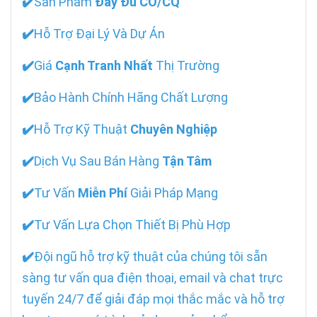
✔️
Sản Phẩm
Đầy Đủ CO/CQ
✔️
Hỗ Trợ Đại Lý Và Dự Án
✔️
Giá
Cạnh Tranh Nhất
Thị Trường
✔️
Bảo Hành Chính Hãng Chất Lượng
✔️
Hỗ Trợ Kỹ Thuật
Chuyên Nghiệp
✔️
Dịch Vụ Sau Bán Hàng
Tận Tâm
✔️
Tư Vấn
Miễn Phí
Giải Pháp Mạng
✔️
Tư Vấn Lựa Chọn Thiết Bị Phù Hợp
✔️
Đội ngũ hỗ trợ kỹ thuật của chúng tôi sẵn
sàng tư vấn qua điện thoại, email và chat trực
tuyến 24/7 để giải đáp mọi thắc mắc và hỗ trợ