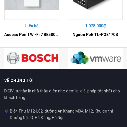
Liên hệ
1.078.000₫
Access Point Wi-Fi 7 BE5000 Gắn Tường – EAP725-Wall
Nguồn PoE TL-POE170S
VỀ CHÚNG TÔI
DIGIVI tự hào là nhà thầu điện nhẹ đem lại giải pháp tốt nhất cho
khách hàng
Biệt Thự M12-L02, đường An Khang M04; M12, Khu đô thị
Dương Nội, Q. Hà Đông, Hà Nội