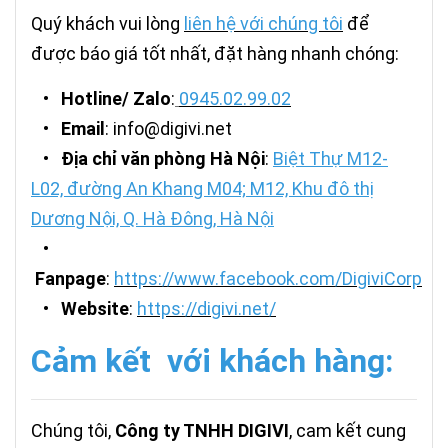
Quý khách vui lòng
liên hệ với chúng tôi
để
được báo giá tốt nhất, đặt hàng nhanh chóng:
•
Hotline/ Zalo
:
0945.02.99.02
•
Email
: info@digivi.net
•
Địa chỉ văn phòng Hà Nội
:
Biệt Thự M12-
L02, đường An Khang M04; M12, Khu đô thị
Dương Nội, Q. Hà Đông, Hà Nội
•
Fanpage
:
https://www.facebook.com/DigiviCorp
•
Website
:
https://digivi.net/
Cảm kết với khách hàng:
Chúng tôi,
Công ty TNHH DIGIVI
, cam kết cung