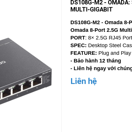
DS108G-M2 - OMADA:
MULTI-GIGABIT
CAMERA
-
BÁO
DS108G-M2 - Omada 8-Po
ĐỘNG
Omada 8-Port 2.5G Multi
Camera
Camera
PORT
: 8× 2.5G RJ45 Por
Hikvision
Tiandy
SPEC:
Desktop Steel Ca
THIẾT
FEATURE:
Plug and Play
BỊ
HỌP
- Bảo hành 12 tháng
TRỰC
- Liên hệ ngay với chúng
TUYẾN
Liên hệ
Maxhub
Màn
hình
MAXHUB
M27
THIẾT
BỊ
THÔNG
MINH
HOMEGY