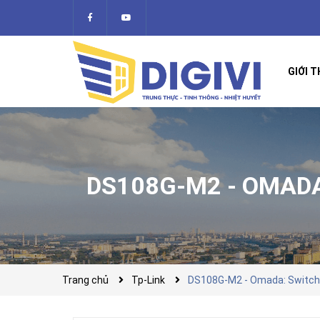
GIỚI T
DS108G-M2 - OMADA
Trang chủ
Tp-Link
DS108G-M2 - Omada: Switch 