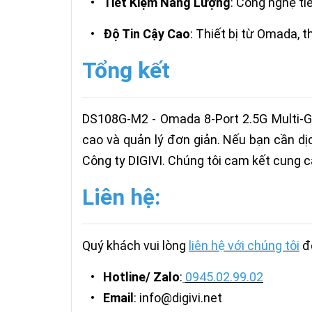
•
Tiết Kiệm Năng Lượng
: Công nghệ ti
•
Độ Tin Cậy Cao
: Thiết bị từ Omada, 
Tổng kết
DS108G-M2 - Omada 8-Port 2.5G Multi-Gi
cao và quản lý đơn giản. Nếu bạn cần dịc
Công ty DIGIVI. Chúng tôi cam kết cung c
Liên hệ:
Quý khách vui lòng
liên hệ với chúng tôi
để
•
Hotline/ Zalo
:
0945.02.99.02
•
Email
: info@digivi.net