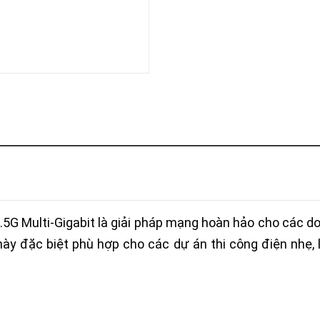
Khóa
Faster
THIẾT
BỊ
BÁO
CHÁY
KHÓA
THÔNG
MINH
Faster
Lock
FASTER
HUAWEI
G Multi-Gigabit là giải pháp mạng hoàn hảo cho các do
ày đặc biệt phù hợp cho các dự án thi công điện nhẹ, 