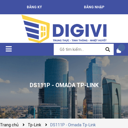
ĐĂNG KÝ
ĐĂNG NHẬP
DS111P - OMADA TP-LINK
Trang chủ
Tp-Link
DS111P - Omada Tp-Link