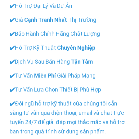
✔️
Hỗ Trợ Đại Lý Và Dự Án
✔️
Giá
Cạnh Tranh Nhất
Thị Trường
✔️
Bảo Hành Chính Hãng Chất Lượng
✔️
Hỗ Trợ Kỹ Thuật
Chuyên Nghiệp
✔️
Dịch Vụ Sau Bán Hàng
Tận Tâm
✔️
Tư Vấn
Miễn Phí
Giải Pháp Mạng
✔️
Tư Vấn Lựa Chọn Thiết Bị Phù Hợp
✔️
Đội ngũ hỗ trợ kỹ thuật của chúng tôi sẵn
sàng tư vấn qua điện thoại, email và chat trực
tuyến 24/7 để giải đáp mọi thắc mắc và hỗ trợ
bạn trong quá trình sử dụng sản phẩm.