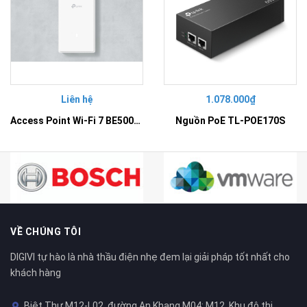
Liên hệ
1.078.000₫
Access Point Wi-Fi 7 BE5000 Gắn Tường – EAP725-Wall
Nguồn PoE TL-POE170S
VỀ CHÚNG TÔI
DIGIVI tự hào là nhà thầu điện nhẹ đem lại giải pháp tốt nhất cho
khách hàng
Biệt Thự M12-L02, đường An Khang M04; M12, Khu đô thị