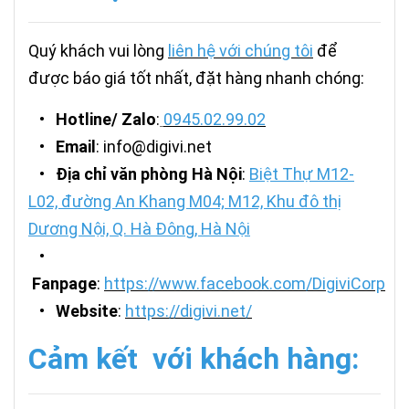
Quý khách vui lòng
liên hệ với chúng tôi
để
được báo giá tốt nhất, đặt hàng nhanh chóng:
•
Hotline/ Zalo
:
0945.02.99.02
•
Email
: info@digivi.net
•
Địa chỉ văn phòng Hà Nội
:
Biệt Thự M12-
L02, đường An Khang M04; M12, Khu đô thị
Dương Nội, Q. Hà Đông, Hà Nội
•
Fanpage
:
https://www.facebook.com/DigiviCorp
•
Website
:
https://digivi.net/
Cảm kết với khách hàng: