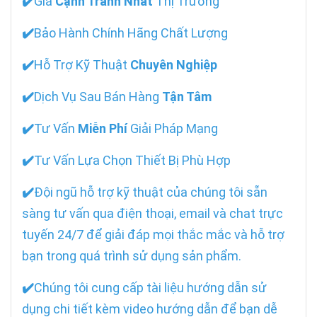
✔️
Giá
Cạnh Tranh Nhất
Thị Trường
✔️
Bảo Hành Chính Hãng Chất Lượng
✔️
Hỗ Trợ Kỹ Thuật
Chuyên Nghiệp
✔️
Dịch Vụ Sau Bán Hàng
Tận Tâm
✔️
Tư Vấn
Miễn Phí
Giải Pháp Mạng
✔️
Tư Vấn Lựa Chọn Thiết Bị Phù Hợp
✔️
Đội ngũ hỗ trợ kỹ thuật của chúng tôi sẵn
sàng tư vấn qua điện thoại, email và chat trực
tuyến 24/7 để giải đáp mọi thắc mắc và hỗ trợ
bạn trong quá trình sử dụng sản phẩm.
✔️
Chúng tôi cung cấp tài liệu hướng dẫn sử
dụng chi tiết kèm video hướng dẫn để bạn dễ