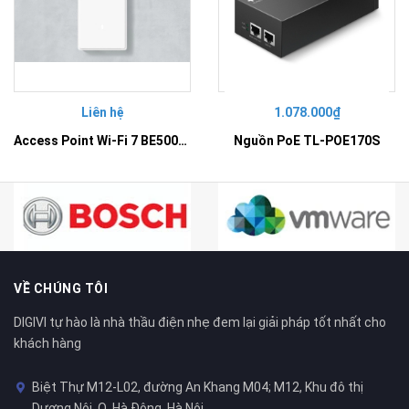
Liên hệ
1.078.000₫
Access Point Wi-Fi 7 BE5000 Gắn Tường – EAP725-Wall
Nguồn PoE TL-POE170S
VỀ CHÚNG TÔI
DIGIVI tự hào là nhà thầu điện nhẹ đem lại giải pháp tốt nhất cho
khách hàng
Biệt Thự M12-L02, đường An Khang M04; M12, Khu đô thị
Dương Nội, Q. Hà Đông, Hà Nội