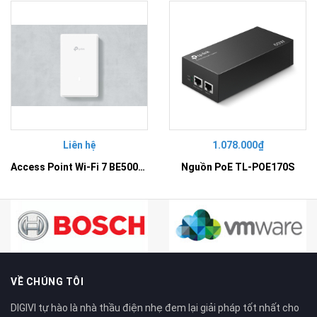
Liên hệ
1.078.000₫
Access Point Wi-Fi 7 BE5000 Gắn Tường – EAP725-Wall
Nguồn PoE TL-POE170S
VỀ CHÚNG TÔI
DIGIVI tự hào là nhà thầu điện nhẹ đem lại giải pháp tốt nhất cho