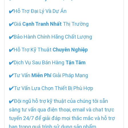
✔️
Hỗ Trợ Đại Lý Và Dự Án
✔️
Giá
Cạnh Tranh Nhất
Thị Trường
✔️
Bảo Hành Chính Hãng Chất Lượng
✔️
Hỗ Trợ Kỹ Thuật
Chuyên Nghiệp
✔️
Dịch Vụ Sau Bán Hàng
Tận Tâm
✔️
Tư Vấn
Miễn Phí
Giải Pháp Mạng
✔️
Tư Vấn Lựa Chọn Thiết Bị Phù Hợp
✔️
Đội ngũ hỗ trợ kỹ thuật của chúng tôi sẵn
sàng tư vấn qua điện thoại, email và chat trực
tuyến 24/7 để giải đáp mọi thắc mắc và hỗ trợ
bạn trong quá trình sử dụng sản phẩm.