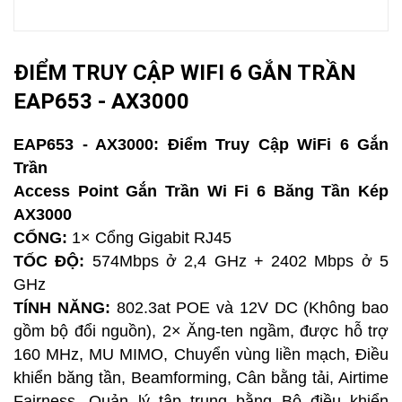
ĐIỂM TRUY CẬP WIFI 6 GẮN TRẦN
EAP653 - AX3000
EAP653 - AX3000: Điểm Truy Cập WiFi 6 Gắn
Trần
Access Point Gắn Trần Wi Fi 6 Băng Tần Kép
AX3000
CỔNG:
1× Cổng Gigabit RJ45
TỐC ĐỘ:
574Mbps ở 2,4 GHz + 2402 Mbps ở 5
GHz
TÍNH NĂNG:
802.3at POE và 12V DC (Không bao
gồm bộ đổi nguồn), 2× Ăng-ten ngầm, được hỗ trợ
160 MHz, MU MIMO, Chuyển vùng liền mạch, Điều
khiển băng tần, Beamforming, Cân bằng tải, Airtime
Fairness, Quản lý tập trung bằng Bộ điều khiển