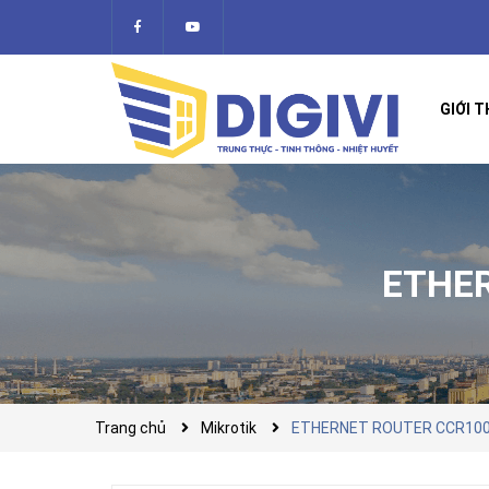
GIỚI T
ETHER
Trang chủ
Mikrotik
ETHERNET ROUTER CCR100