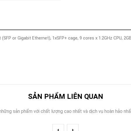
Khóa
Faster
THIẾT
BỊ
BÁO
CHÁY
 (SFP or Gigabit Ethernet), 1xSFP+ cage, 9 cores x 1.2GHz CPU, 2G
KHÓA
THÔNG
MINH
Faster
Lock
FASTER
HUAWEI
SẢN PHẨM LIÊN QUAN
những sản phẩm với chất lượng cao nhất và dịch vụ hoàn hảo nhấ