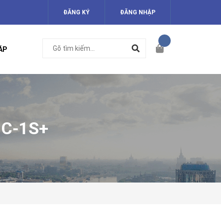
ĐĂNG KÝ
ĐĂNG NHẬP
ÁP
1C-1S+