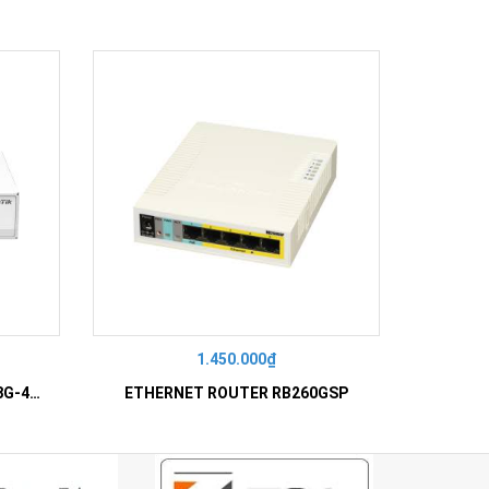
1.450.000₫
ETHERNET ROUTER CRS112-8G-4S-IN
ETHERNET ROUTER RB260GSP
ETHE