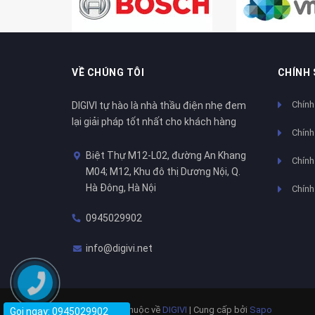
VỀ CHÚNG TÔI
CHÍNH
Chính
DIGIVI tự hào là nhà thầu điện nhẹ đem
lại giải pháp tốt nhất cho khách hàng
Chính
Biệt Thự M12-L02, đường An Khang
Chính 
M04; M12, Khu đô thị Dương Nội, Q.
Hà Đông, Hà Nội
Chính
0945029902
info@digivi.net
© Bản quyền thuộc về
DIGIVI
|
Cung cấp bởi
Sapo
Gọi ngay: 0945029902