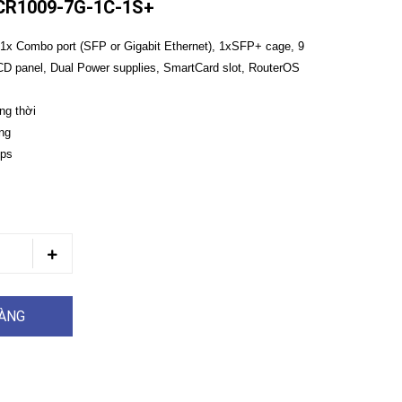
R1009-7G-1C-1S+
 1x Combo port (SFP or Gigabit Ethernet), 1xSFP+ cage, 9
 panel, Dual Power supplies, SmartCard slot, RouterOS
ồng thời
ờng
bps
HÀNG