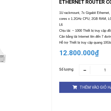
ETHERNET ROUTER CC
CAMERA
-
1U rackmount, 7x Gigabit Ethernet,
BÁO
cores x 1.2GHz CPU, 2GB RAM, LCD
ĐỘNG
L6
Camera
Camera
Chịu tải: ~ 1000 Thiết bị truy cập đ
Hikvision
Tiandy
Cân bằng tải Internet lên đến 7 đư
THIẾT
Hỗ trợ Thiết bị truy cập quang 10G
BỊ
HỌP
12.800.000₫
TRỰC
TUYẾN
Maxhub
Màn
Số lượng:
hình
MAXHUB
M27
THÊM VÀO GIỎ 
THIẾT
BỊ
THÔNG
MINH
HOMEGY