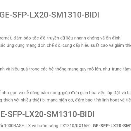
a GE-SFP-LX20-SM1310-BIDI
thernet, đảm bảo tốc độ truyền dữ liệu nhanh chóng và ổn định.
 các ứng dụng mạng đơn chế độ, cung cấp hiệu suất cao và giảm thi
ịnh và hiệu quả trong các hệ thống mạng quy mô lớn, như trung tâm
kế nhỏ gọn và dễ dàng cắm nóng, giúp đơn giản hóa việc lắp đặt và bả
 thích với nhiều thiết bị mạng hiện có, đảm bảo tính linh hoạt và tiện
 GE-SFP-LX20-SM1310-BIDI
 nối 1000BASE-LX và bước sóng TX1310/RX1550,
GE-SFP-LX20-SM1