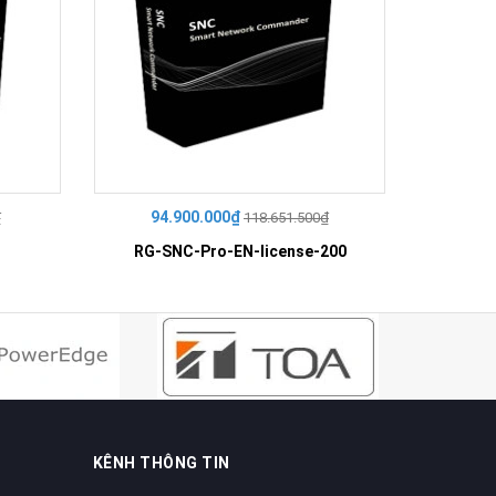
94.900.000₫
29
₫
118.651.500₫
RG-SNC-Pro-EN-license-200
RG-
KÊNH THÔNG TIN