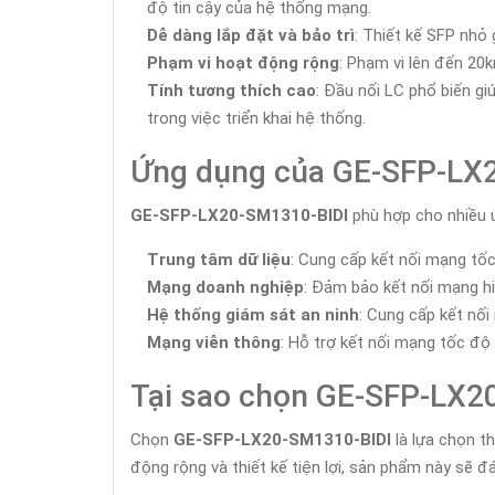
độ tin cậy của hệ thống mạng.
Dễ dàng lắp đặt và bảo trì
: Thiết kế SFP nhỏ 
Phạm vi hoạt động rộng
: Phạm vi lên đến 20
Tính tương thích cao
: Đầu nối LC phổ biến gi
trong việc triển khai hệ thống.
Ứng dụng của GE-SFP-LX
GE-SFP-LX20-SM1310-BIDI
phù hợp cho nhiều 
Trung tâm dữ liệu
: Cung cấp kết nối mạng tốc
Mạng doanh nghiệp
: Đảm bảo kết nối mạng hi
Hệ thống giám sát an ninh
: Cung cấp kết nối
Mạng viễn thông
: Hỗ trợ kết nối mạng tốc độ
Tại sao chọn GE-SFP-LX2
Chọn
GE-SFP-LX20-SM1310-BIDI
là lựa chọn t
động rộng và thiết kế tiện lợi, sản phẩm này sẽ 