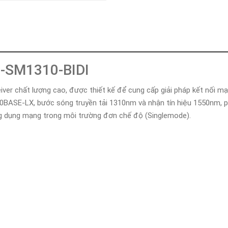
Khóa
Faster
THIẾT
BỊ
BÁO
CHÁY
0-SM1310-BIDI
KHÓA
THÔNG
MINH
ver chất lượng cao, được thiết kế để cung cấp giải pháp kết nối m
000BASE-LX, bước sóng truyền tải 1310nm và nhận tín hiệu 1550nm,
Faster
Lock
ng dụng mạng trong môi trường đơn chế độ (Singlemode).
FASTER
HUAWEI