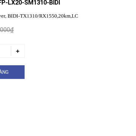
P-LX20-SM1310-BIDI
ver, BIDI-TX1310/RX1550,20km,LC
.000₫
HÀNG