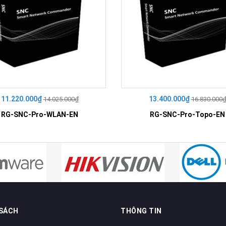
11.220.000₫
13.400.000₫
14.025.000₫
16.830.000
RG-SNC-Pro-WLAN-EN
RG-SNC-Pro-Topo-EN
 SÁCH
THÔNG TIN