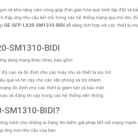
gọn và khả năng cắm nóng giúp đơn giản hóa quá trình lắp đặt và bảo 
km đáp ứng nhu cầu kết nối trong các hệ thống mạng quy mô lớn, đả
úp
GE-SFP-LX20-SM1310-BIDI
dễ dàng tích hợp với các thiết bị mạ
20-SM1310-BIDI
ứng dụng mạng khác nhau, bao gồm:
 độ cao và ổn định cho các máy chủ và thiết bị lưu trữ.
ệu quả và tin cậy cho các văn phòng và chi nhánh.
 mạng ổn định cho các thiết bị giám sát và bảo mật.
 cao và đáng tin cậy trong các hệ thống viễn thông.
0-SM1310-BIDI?
hông minh cho những ai đang tìm kiếm giải pháp kết nối mạng mạnh m
đáp ứng mọi nhu cầu của bạn.