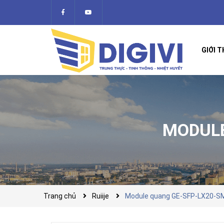
GIỚI T
MODULE
Trang chủ
Ruiije
Module quang GE-SFP-LX20-SM