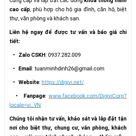
cung cấp và lắp đặt các dòng
khóa thông minh
cao cấp
, phù hợp cho hộ gia đình, căn hộ, biệt
thự, văn phòng và khách sạn.
Liên hệ ngay để được tư vấn và báo giá chi
tiết:
•
Zalo CSKH
: 0937.282.009
•
Email
: tuanminhdinh26@gmail.com
•
Website
:
https://digivi.net/
•
Fanpage
:
www.facebook.com/DigiviCorp?
locale=vi_VN
Chúng tôi nhận tư vấn, khảo sát và lắp đặt tận
nơi cho biệt thự, chung cư, văn phòng, khách