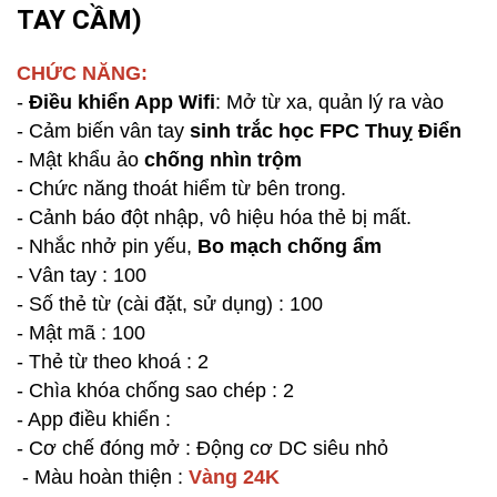
TAY CẦM)
CHỨC NĂNG:
-
Điều khiển App Wifi
: Mở từ xa, quản lý ra vào
- Cảm biến vân tay
sinh trắc học FPC Thuỵ Điển
- Mật khẩu ảo
chống nhìn trộm
- Chức năng thoát hiểm từ bên trong.
- Cảnh báo đột nhập, vô hiệu hóa thẻ bị mất.
- Nhắc nhở pin yếu,
Bo mạch chống ẩm
- Vân tay : 100
- Số thẻ từ (cài đặt, sử dụng) : 100
- Mật mã : 100
- Thẻ từ theo khoá : 2
- Chìa khóa chống sao chép : 2
- App điều khiển :
- Cơ chế đóng mở : Động cơ DC siêu nhỏ
- Màu hoàn thiện :
Vàng 24K