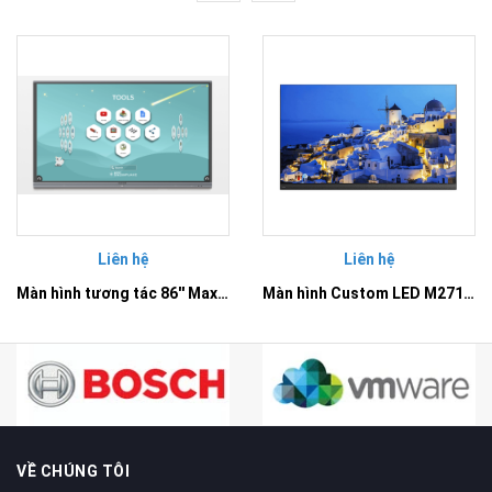
Liên hệ
Liên hệ
Màn hình tương tác 86'' Maxhub E8630 - Dòng E serial chuyên cho giáo dục
Màn hình Custom LED M2712 Maxhub
VỀ CHÚNG TÔI