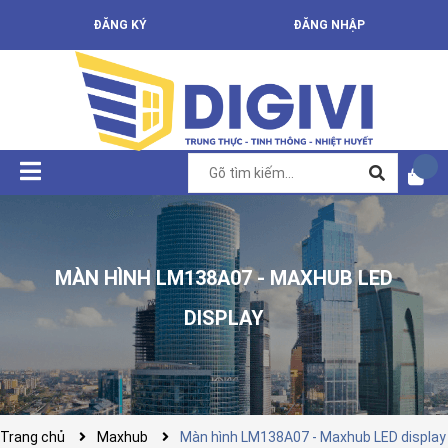
ĐĂNG KÝ
ĐĂNG NHẬP
MÀN HÌNH LM138A07 - MAXHUB LED
DISPLAY
Trang chủ
Maxhub
Màn hình LM138A07 - Maxhub LED display