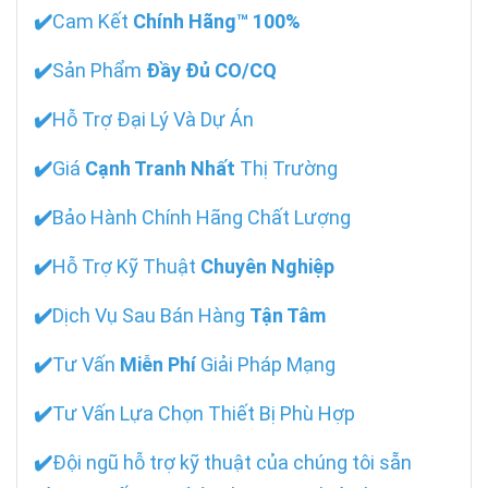
✔️
Cam Kết
Chính Hãng™ 100%
✔️
Sản Phẩm
Đầy Đủ CO/CQ
✔️
Hỗ Trợ Đại Lý Và Dự Án
✔️
Giá
Cạnh Tranh Nhất
Thị Trường
✔️
Bảo Hành Chính Hãng Chất Lượng
✔️
Hỗ Trợ Kỹ Thuật
Chuyên Nghiệp
✔️
Dịch Vụ Sau Bán Hàng
Tận Tâm
✔️
Tư Vấn
Miễn Phí
Giải Pháp Mạng
✔️
Tư Vấn Lựa Chọn Thiết Bị Phù Hợp
✔️
Đội ngũ hỗ trợ kỹ thuật của chúng tôi sẵn