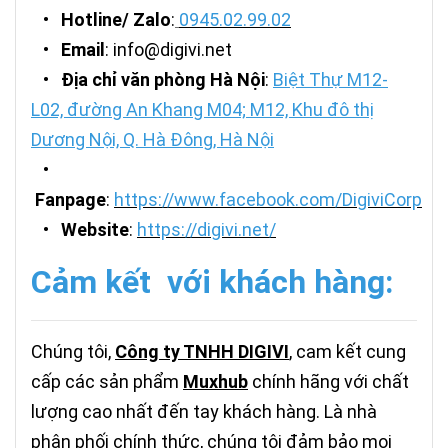
•
Hotline/ Zalo
:
0945.02.99.02
•
Email
: info@digivi.net
•
Địa chỉ văn phòng Hà Nội
:
Biệt Thự M12-
L02, đường An Khang M04; M12, Khu đô thị
Dương Nội, Q. Hà Đông, Hà Nội
•
Fanpage
:
https://www.facebook.com/DigiviCorp
•
Website
:
https://digivi.net/
Cảm kết với khách hàng:
Chúng tôi,
Công ty TNHH DIGIVI
, cam kết cung
cấp các sản phẩm
M
uxhub
chính hãng với chất
lượng cao nhất đến tay khách hàng. Là nhà
phân phối chính thức, chúng tôi đảm bảo mọi