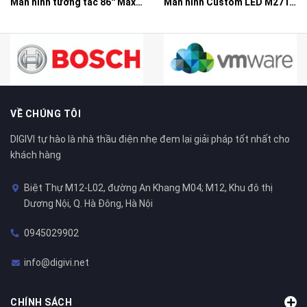
Màn hình tương tác 86'' Maxhub E8630 - Dòng E serial chuyên cho giáo dục
Màn hình Custom LED M2712 Maxhub
VỀ CHÚNG TÔI
DIGIVI tự hào là nhà thầu điện nhẹ đem lại giải pháp tốt nhất cho
khách hàng
Biệt Thự M12-L02, đường An Khang M04; M12, Khu đô thị
Dương Nội, Q. Hà Đông, Hà Nội
0945029902
info@digivi.net
CHÍNH SÁCH