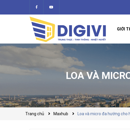
GIỚI T
LOA VÀ MICR
Trang chủ
Maxhub
Loa và micro đa hướng cho 