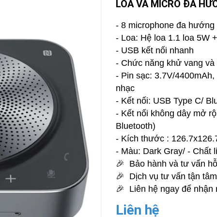
LOA VÀ MICRO ĐA HƯ
CAMERA
-
- 8 microphone đa hướng 
BÁO
- Loa: Hệ loa 1.1 loa 5W
ĐỘNG
- USB kết nối nhanh
Camera
Camera
- Chức năng khử vang và
Hikvision
Tiandy
- Pin sạc: 3.7V/4400mAh, 
THIẾT
nhạc
BỊ
HỌP
- Kết nối: USB Type C/ Bl
TRỰC
- Kết nối không dây mở rộn
TUYẾN
Bluetooth)
Maxhub
Màn
- Kích thước : 126.7x126
hình
- Màu: Dark Gray/ - Chất l
MAXHUB
M27
🎉 Bảo hành và tư vấn hỗ
🎉 Dịch vụ tư vấn tận tâm 
THIẾT
BỊ
🎉 Liên hệ ngay để nhận 
THÔNG
MINH
Liên hệ
HOMEGY