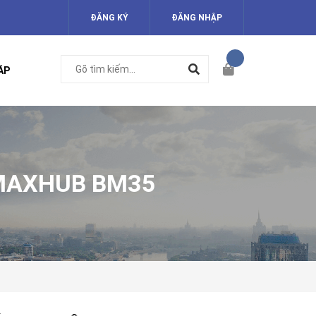
ĐĂNG KÝ
ĐĂNG NHẬP
ÁP
 MAXHUB BM35