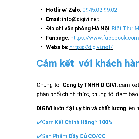
•
Hotline/ Zalo
:
0945.02.99.02
•
Email
: info@digivi.net
•
Địa chỉ văn phòng Hà Nội
:
Biệt Thự M
•
Fanpage
:
https://www.facebook.com/
•
Website
:
https://digivi.net/
Cảm kết với khách hà
Chúng tôi,
Công ty TNHH DIGIVI
, cam kế
phân phối chính thức, chúng tôi đảm bảo
DIGIVI
luôn đặt
uy tín và chất lượng
lên 
✔️
Cam Kết
Chính Hãng™ 100%
✔️
Sản Phẩm
Đầy Đủ CO/CQ