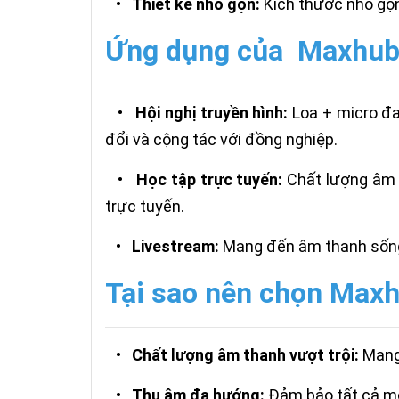
•
Thiết kế nhỏ gọn:
Kích thước nhỏ gọn
Ứng dụng của Maxhub
•
Hội nghị truyền hình:
Loa + micro đa
đổi và cộng tác với đồng nghiệp.
•
Học tập trực tuyến:
Chất lượng âm t
trực tuyến.
•
Livestream:
Mang đến âm thanh sống 
Tại sao nên chọn Max
•
Chất lượng âm thanh vượt trội:
Mang 
•
Thu âm đa hướng:
Đảm bảo tất cả mọ