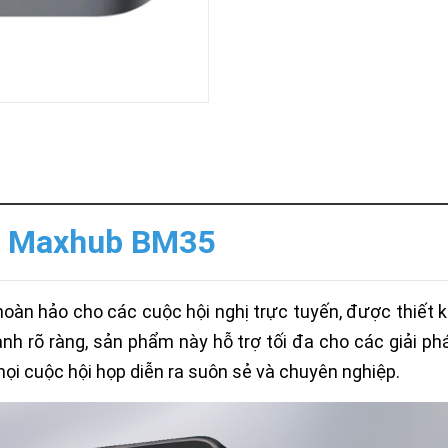
Khóa
Faster
THIẾT
BỊ
BÁO
CHÁY
KHÓA
THÔNG
MINH
Faster
Lock
ẩm Maxhub BM35
FASTER
HUAWEI
àn hảo cho các cuộc hội nghị trực tuyến, được thiết 
nh rõ ràng, sản phẩm này hỗ trợ tối đa cho các giải ph
ọi cuộc hội họp diễn ra suôn sẻ và chuyên nghiệp.