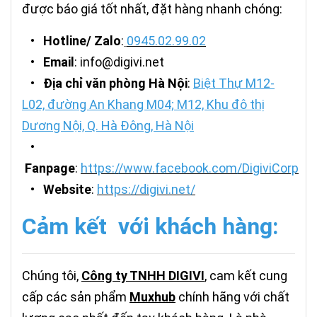
được báo giá tốt nhất, đặt hàng nhanh chóng:
•
Hotline/ Zalo
:
0945.02.99.02
•
Email
: info@digivi.net
•
Địa chỉ văn phòng Hà Nội
:
Biệt Thự M12-
L02, đường An Khang M04; M12, Khu đô thị
Dương Nội, Q. Hà Đông, Hà Nội
•
Fanpage
:
https://www.facebook.com/DigiviCorp
•
Website
:
https://digivi.net/
Cảm kết với khách hàng:
Chúng tôi,
Công ty TNHH DIGIVI
, cam kết cung
cấp các sản phẩm
M
uxhub
chính hãng với chất