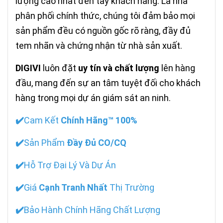
lượng cao nhất đến tay khách hàng. Là nhà
phân phối chính thức, chúng tôi đảm bảo mọi
sản phẩm đều có nguồn gốc rõ ràng, đầy đủ
tem nhãn và chứng nhận từ nhà sản xuất.
DIGIVI
luôn đặt
uy tín và chất lượng
lên hàng
đầu, mang đến sự an tâm tuyệt đối cho khách
hàng trong mọi dự án giám sát an ninh.
✔️
Cam Kết
Chính Hãng™ 100%
✔️
Sản Phẩm
Đầy Đủ CO/CQ
✔️
Hỗ Trợ Đại Lý Và Dự Án
✔️
Giá
Cạnh Tranh Nhất
Thị Trường
✔️
Bảo Hành Chính Hãng Chất Lượng