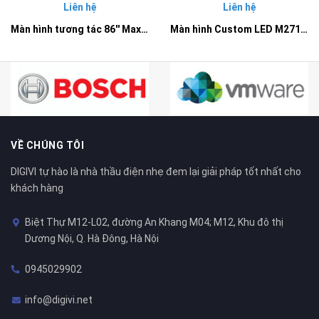
Liên hệ
Liên hệ
Màn hình tương tác 86'' Maxhub E8630 - Dòng E serial chuyên cho giáo dục
Màn hình Custom LED M2712 Maxhub
VỀ CHÚNG TÔI
DIGIVI tự hào là nhà thầu điện nhẹ đem lại giải pháp tốt nhất cho
khách hàng
Biệt Thự M12-L02, đường An Khang M04; M12, Khu đô thị
Dương Nội, Q. Hà Đông, Hà Nội
0945029902
info@digivi.net