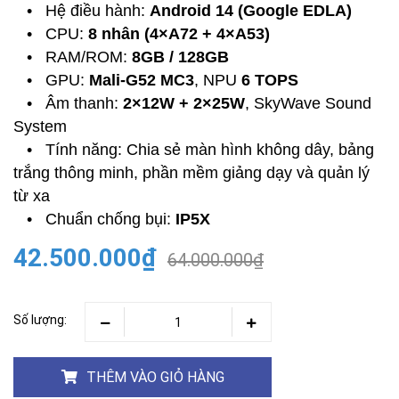
•
Hệ điều hành:
Android 14 (Google EDLA)
•
CPU:
8 nhân (4×A72 + 4×A53)
•
RAM/ROM:
8GB / 128GB
•
GPU:
Mali-G52 MC3
, NPU
6 TOPS
•
Âm thanh:
2×12W + 2×25W
, SkyWave Sound
System
•
Tính năng: Chia sẻ màn hình không dây, bảng
trắng thông minh, phần mềm giảng dạy và quản lý
từ xa
•
Chuẩn chống bụi:
IP5X
42.500.000₫
64.000.000₫
Số lượng:
THÊM VÀO GIỎ HÀNG