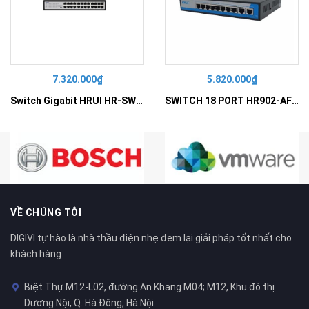
7.320.000₫
5.820.000₫
Switch Gigabit HRUI HR-SWG10240D
SWITCH 18 PORT HR902-AF162G-300 – Switch PoE 16 Cổng
VỀ CHÚNG TÔI
DIGIVI tự hào là nhà thầu điện nhẹ đem lại giải pháp tốt nhất cho
khách hàng
Biệt Thự M12-L02, đường An Khang M04; M12, Khu đô thị
Dương Nội, Q. Hà Đông, Hà Nội