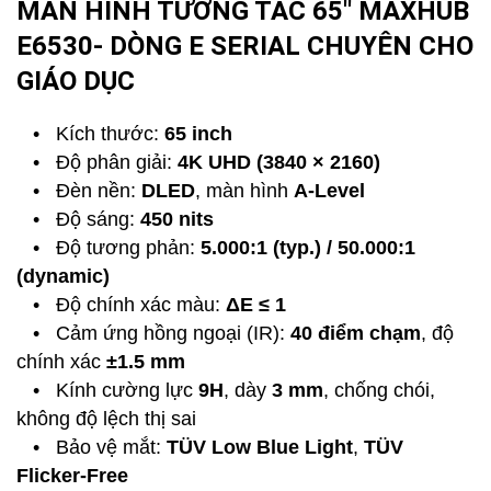
MÀN HÌNH TƯƠNG TÁC 65'' MAXHUB
E6530- DÒNG E SERIAL CHUYÊN CHO
GIÁO DỤC
•
Kích thước:
65 inch
•
Độ phân giải:
4K UHD (3840 × 2160)
•
Đèn nền:
DLED
, màn hình
A-Level
•
Độ sáng:
450 nits
•
Độ tương phản:
5.000:1 (typ.) / 50.000:1
(dynamic)
•
Độ chính xác màu:
ΔE ≤ 1
•
Cảm ứng hồng ngoại (IR):
40 điểm chạm
, độ
chính xác
±1.5 mm
•
Kính cường lực
9H
, dày
3 mm
, chống chói,
không độ lệch thị sai
•
Bảo vệ mắt:
TÜV Low Blue Light
,
TÜV
Flicker-Free